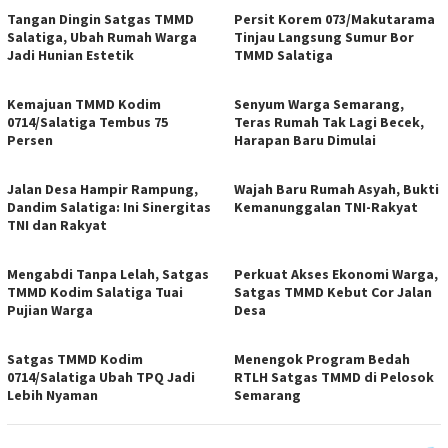
Tangan Dingin Satgas TMMD
Persit Korem 073/Makutarama
Salatiga, Ubah Rumah Warga
Tinjau Langsung Sumur Bor
Jadi Hunian Estetik
TMMD Salatiga
Kemajuan TMMD Kodim
Senyum Warga Semarang,
0714/Salatiga Tembus 75
Teras Rumah Tak Lagi Becek,
Persen
Harapan Baru Dimulai
Jalan Desa Hampir Rampung,
Wajah Baru Rumah Asyah, Bukti
Dandim Salatiga: Ini Sinergitas
Kemanunggalan TNI-Rakyat
TNI dan Rakyat
Mengabdi Tanpa Lelah, Satgas
Perkuat Akses Ekonomi Warga,
TMMD Kodim Salatiga Tuai
Satgas TMMD Kebut Cor Jalan
Pujian Warga
Desa
Satgas TMMD Kodim
Menengok Program Bedah
0714/Salatiga Ubah TPQ Jadi
RTLH Satgas TMMD di Pelosok
Lebih Nyaman
Semarang