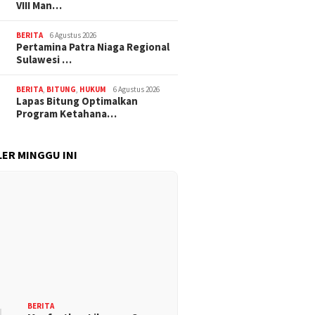
VIII Man…
BERITA
6 Agustus 2026
Pertamina Patra Niaga Regional
Sulawesi …
BERITA
,
BITUNG
,
HUKUM
6 Agustus 2026
Lapas Bitung Optimalkan
Program Ketahana…
ER MINGGU INI
BERITA