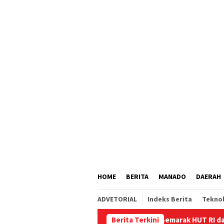
Loncat
tutup
ke
konten
HOME
BERITA
MANADO
DAERAH
ADVETORIAL
Indeks Berita
Tekno
Berita Terkini
Semarak HUT RI dan HUT Penga