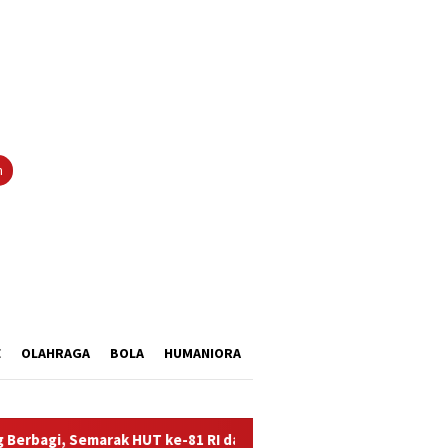
tutup
n
E
OLAHRAGA
BOLA
HUMANIORA
emarak HUT ke-81 RI dan Hari Pengayoman ke-81
Balai Ke