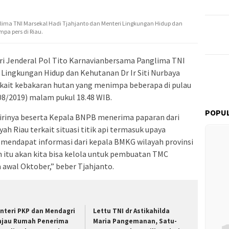
glima TNI Marsekal Hadi Tjahjanto dan Menteri Lingkungan Hidup dan
pa pers di Riau.
i Jenderal Pol Tito Karnavianbersama Panglima TNI
 Lingkungan Hidup dan Kehutanan Dr Ir Siti Nurbaya
erkait kebakaran hutan yang menimpa beberapa di pulau
08/2019) malam pukul 18.48 WIB.
POPUL
irinya beserta Kepala BNPB menerima paparan dari
h Riau terkait situasi titik api termasuk upaya
endapat informasi dari kepala BMKG wilayah provinsi
 itu akan kita bisa kelola untuk pembuatan TMC
a awal Oktober,” beber Tjahjanto.
nteri PKP dan Mendagri
Lettu TNI dr Astikahilda
njau Rumah Penerima
Maria Pangemanan, Satu-