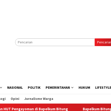
Pencaria
NASIONAL
POLITIK
PEMERINTAHAN
HUKUM
LIFESTYL
logi
Opini
Jurnalisme Warga
yoman di Bapelkum Bitung
‎Bapelkum Bitung Berbagi, S