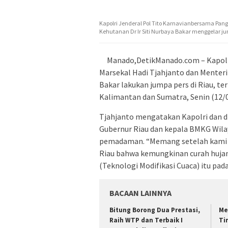
Kapolri Jenderal Pol Tito Karnavianbersama Pan
Kehutanan Dr Ir Siti Nurbaya Bakar menggelar jum
Manado,DetikManado.com – Kapolr
Marsekal Hadi Tjahjanto dan Menteri
Bakar lakukan jumpa pers di Riau, t
Kalimantan dan Sumatra, Senin (12/
Tjahjanto mengatakan Kapolri dan d
Gubernur Riau dan kepala BMKG Wilaya
pemadaman. “Memang setelah kami m
Riau bahwa kemungkinan curah hujan
(Teknologi Modifikasi Cuaca) itu pad
BACAAN LAINNYA
Bitung Borong Dua Prestasi,
Me
Raih WTP dan Terbaik I
Ti