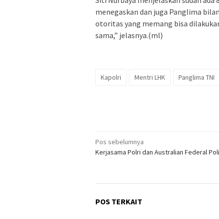
Siti Nurbaya menjelaskan sudah ada 8
menegaskan dan juga Panglima bilang
otoritas yang memang bisa dilakukan
sama,” jelasnya.(ml)
Kapolri
Mentri LHK
Panglima TNI
Navigasi
Pos sebelumnya
Kerjasama Polri dan Australian Federal Pol
pos
POS TERKAIT