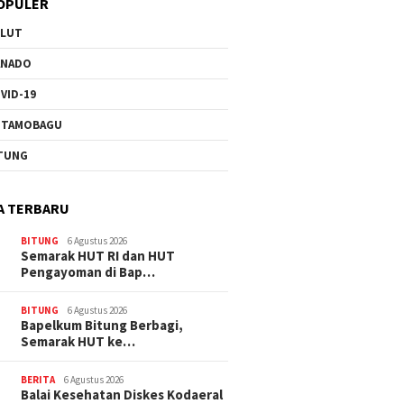
OPULER
ULUT
ANADO
VID-19
OTAMOBAGU
TUNG
A TERBARU
BITUNG
6 Agustus 2026
Semarak HUT RI dan HUT
Pengayoman di Bap…
BITUNG
6 Agustus 2026
‎Bapelkum Bitung Berbagi,
Semarak HUT ke…
BERITA
6 Agustus 2026
Balai Kesehatan Diskes Kodaeral