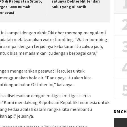
PS di Kabupaten Sitaro,
satunya Dokter Militer dari
rget 1.000 Rumah
Sulut yang Dilantik
renovasi
an ini sampai dengan akhir Oktober memang mengalami
a adalah melaksanakan water bombing. “Water bombing
ir sampai dengan terjadinya kebakaran itu cukup jauh,
untuk bisa memadamkan itu dengan berbagai cara,”
dengan mengarahkan pesawat Hercules untuk
nggunakan bola air. “Dan upaya itu akan kita
 dengan bulan Oktober ini,” katanya.
 bisa diselesaikan dengan mitigasi mitigasi serta
am.”Kami mendukung Kepolisian Republik Indonesia untuk
ang kedua adalah dalam rangka kita membantu
DM C
 api,” jelasnya.