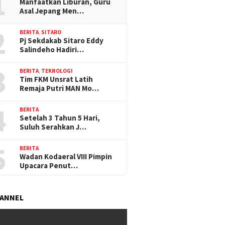
1
Manfaatkan Liburan, Guru
Asal Jepang Men…
2
BERITA
,
SITARO
Pj Sekdakab Sitaro Eddy
Salindeho Hadiri…
3
BERITA
,
TEKNOLOGI
Tim FKM Unsrat Latih
Remaja Putri MAN Mo…
4
BERITA
Setelah 3 Tahun 5 Hari,
Suluh Serahkan J…
5
BERITA
Wadan Kodaeral VIII Pimpin
Upacara Penut…
HANNEL