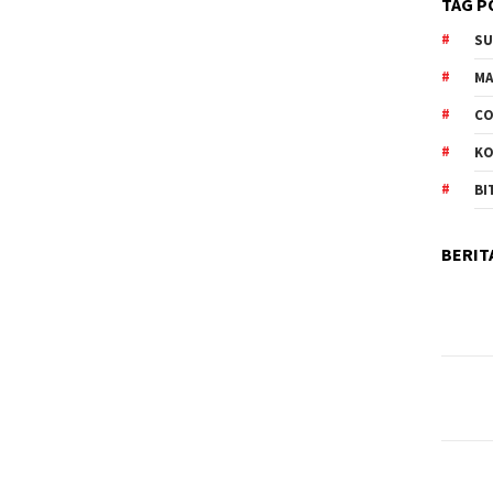
TAG P
S
M
CO
K
BI
BERIT