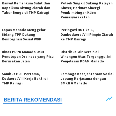
‎Kanwil Kemenkum Sulut dan
Polsek Singkil Dukung Kelayan
Bapelkum Bitung Ziarah dan
Binter, Perkuat Sinergi
Tabur Bunga di TMP Kairagi
Pembimbingan Klien
Pemasyarakatan
Lapas Manado Menggelar
Peringati HUT ke-1,
Sidang TPP Dukung
Dankodaeral VIII Pimpin Ziarah
Reintegrasi Sosial WBP
ke TMP Kairagi
Dinas PUPR Manado Usut
Distribusi Air Bersih di
Penutupan Drainase yang Picu
Winangun Atas Terganggu, Ini
Kerusakan Jalan
Penjelasan PDAM Manado
Sambut HUT Pertama,
Lembaga Kesejahteraan Sosial
Kodaeral VIII Kerja Bakti di
Jepang Kerjasama dengan
TMP Kairagi
SMKN 6 Manado