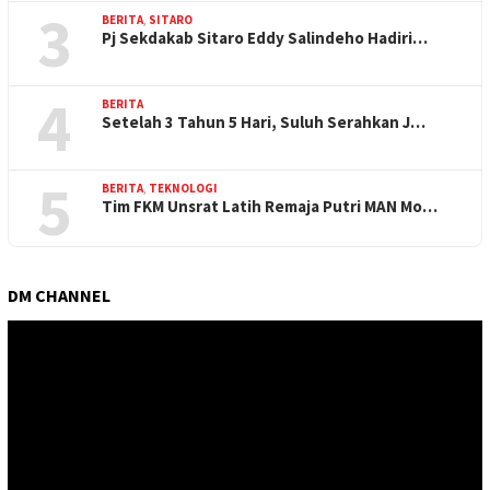
3
BERITA
,
SITARO
Pj Sekdakab Sitaro Eddy Salindeho Hadiri…
4
BERITA
Setelah 3 Tahun 5 Hari, Suluh Serahkan J…
5
BERITA
,
TEKNOLOGI
Tim FKM Unsrat Latih Remaja Putri MAN Mo…
DM CHANNEL
Pemutar
Video