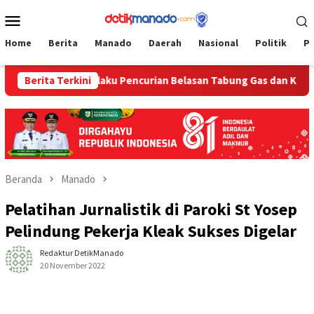
Loncat
Menu
ke
Mobile
konten
Home
Berita
Manado
Daerah
Nasional
Politik
P
ur
Berita Terkini
Pelaku Pencurian Belasan Tabung Gas dan Kursi Plasti
Beranda
Manado
Pelatihan Jurnalistik di Paroki St Yosep
Pelindung Pekerja Kleak Sukses Digelar
Redaktur DetikManado
20 November 2022