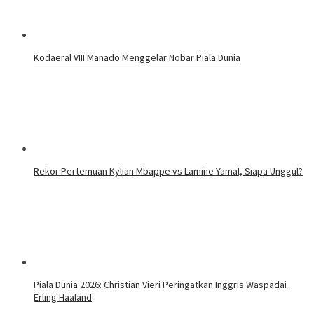
Kodaeral VIII Manado Menggelar Nobar Piala Dunia
Rekor Pertemuan Kylian Mbappe vs Lamine Yamal, Siapa Unggul?
Piala Dunia 2026: Christian Vieri Peringatkan Inggris Waspadai
Erling Haaland