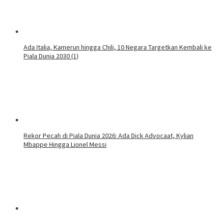
Ada Italia, Kamerun hingga Chili, 10 Negara Targetkan Kembali ke
Piala Dunia 2030 (1)
Rekor Pecah di Piala Dunia 2026: Ada Dick Advocaat, Kylian
Mbappe Hingga Lionel Messi