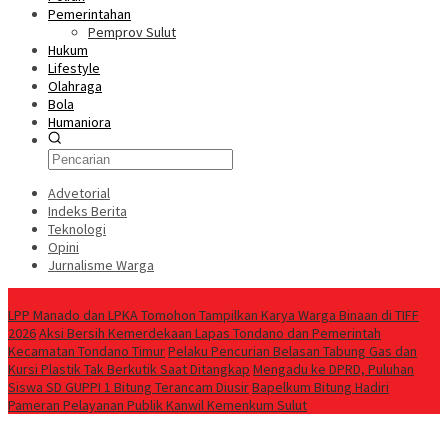
Pemerintahan
Pemprov Sulut
Hukum
Lifestyle
Olahraga
Bola
Humaniora
Advetorial
Indeks Berita
Teknologi
Opini
Jurnalisme Warga
Berita Terkini
LPP Manado dan LPKA Tomohon Tampilkan Karya Warga Binaan di TIFF
2026
Aksi Bersih Kemerdekaan Lapas Tondano dan Pemerintah
Kecamatan Tondano Timur
Pelaku Pencurian Belasan Tabung Gas dan
Kursi Plastik Tak Berkutik Saat Ditangkap
Mengadu ke DPRD, Puluhan
Siswa SD GUPPI 1 Bitung Terancam Diusir
‎Bapelkum Bitung Hadiri
Pameran Pelayanan Publik Kanwil Kemenkum Sulut