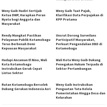
Weny Gaib Hadiri Sertijab
Weny Gaib Taat Pajak,
Ketua DWP, Harapkan Peran
Klarifikasi Data Perpajakan di
Nyata bagi Anggota dan
KPP Pratama
Masyarakat
Rendy Mangkat Pastikan
Unsrat Dorong Surveilans
Pelayanan Publik Kotamobagu
Partisipatif Masyarakat,
Terus Berbenah Demi
Perkuat Pengendalian DBD di
Kepuasan Masyarakat
Kotamobagu
Hadapi Ancaman El Nino, Wali
Wali Kota Weny Gaib Dukung
Kota Kotamobagu
Penegakan Hukum Terpadu di
Instruksikan Gerak Cepat
Sektor Pertambangan
Lintas Sektor
Rutan Kotamobagu Bersolek
Weny Gaib Instruksikan
Dukung Gerakan Indonesia Asri
Penguatan Tata Kelola
Pemerintahan Hingga Desa dan
Kelurahan