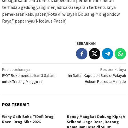
sebagai salah satu bentuk kepedulian pemerintah daerah
terhadap gedung yang menjadi saksi sejarah terbentuknya
pemekaran kabupaten/kota di wilayah Bolaang Mongondow
Raya,” paparnya.(Nicolaus Paath)
SEBARKAN
Navigasi
Pos sebelumnya
Pos berikutnya
IPOT Rekomendasikan 3 Saham
Ini Daftar Kapolsek Baru di Wilayah
pos
untuk Trading Minggu ini
Hukum Polresta Manado
POS TERKAIT
Weny Gaib Buka TIDAR Drag
Rendy Mangkat Dukung Kiprah
Race–Drag Bike 2026
Srikandi Jaga Desa, Dorong
Kemajuan Desa di Sulut