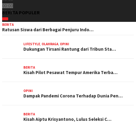
00:00
BERITA POPULER
02:15
BERITA
Ratusan Siswa dari Berbagai Penjuru Indo…
LIFESTYLE
,
OLAHRAGA
,
OPINI
Dukungan Tirsani Rantung dari Tribun Sta…
BERITA
Kisah Pilot Pesawat Tempur Amerika Terba…
OPINI
Dampak Pandemi Corona Terhadap Dunia Pen…
BERITA
Kisah Aiptu Krisyantono, Lulus Seleksi C…