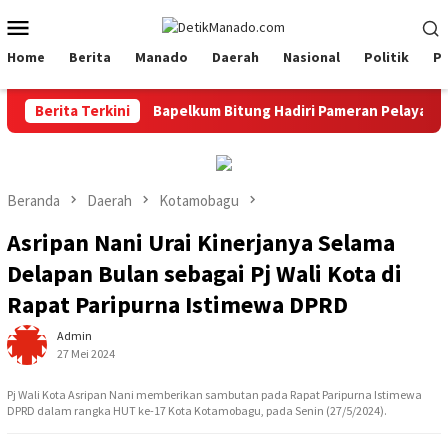
Loncat
Menu
ke
Mobile
konten
Home
Berita
Manado
Daerah
Nasional
Politik
P
Berita Terkini
‎Bapelkum Bitung Hadiri Pameran Pelayanan Publik Kan
Beranda
Daerah
Kotamobagu
Asripan Nani Urai Kinerjanya Selama
Delapan Bulan sebagai Pj Wali Kota di
Rapat Paripurna Istimewa DPRD
Admin
27 Mei 2024
Pj Wali Kota Asripan Nani memberikan sambutan pada Rapat Paripurna Istimewa
DPRD dalam rangka HUT ke-17 Kota Kotamobagu, pada Senin (27/5/2024).