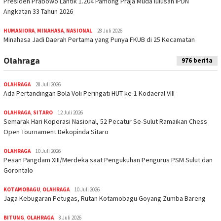
Presiden Prabowo Lantik 1.204 Pamong Praja Muda lulusan IPDN
Angkatan 33 Tahun 2026
HUMANIORA
,
MINAHASA
,
NASIONAL
28 Juli 2026
Minahasa Jadi Daerah Pertama yang Punya FKUB di 25 Kecamatan
Olahraga
976 berita
OLAHRAGA
28 Juli 2026
Ada Pertandingan Bola Voli Peringati HUT ke-1 Kodaeral VIII
OLAHRAGA
,
SITARO
12 Juli 2026
Semarak Hari Koperasi Nasional, 52 Pecatur Se-Sulut Ramaikan Chess
Open Tournament Dekopinda Sitaro
OLAHRAGA
10 Juli 2026
Pesan Pangdam XIII/Merdeka saat Pengukuhan Pengurus PSM Sulut dan
Gorontalo
KOTAMOBAGU
,
OLAHRAGA
10 Juli 2026
Jaga Kebugaran Petugas, Rutan Kotamobagu Goyang Zumba Bareng
BITUNG
,
OLAHRAGA
8 Juli 2026