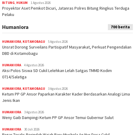
BITUNG
,
HUKUM
1 Agustus 2026
Proyektor Aset Pemkot Dicuri, Jatanras Polres Bitung Ringkus Terduga
Pelaku
Humaniora
700 berita
HUMANIORA
,
KOTAMOBAGU
5 Agustus 2026
Unsrat Dorong Surveilans Partisipatif Masyarakat, Perkuat Pengendalian
DBD di Kotamobagu
HUMANIORA
4 Agustus 2026
Aksi Polos Siswa SD Cukil Lelehkan Lelah Satgas TMMD Kodim
0714/Salatiga
HUMANIORA
,
KOTAMOBAGU
3 Agustus 2026
Ketum PP GP Ansor Paparkan Karakter Kader Berdasarkan Analogi Lima
Jenis Ikan
HUMANIORA
3 Agustus 2026
Weny Gaib Dampingi Ketum PP GP Ansor Temui Gubernur Sulut
HUMANIORA
30 Juli 2026
Pagar Teralis Perindah Wajah Baru Mushola An Nur Desa Cukil