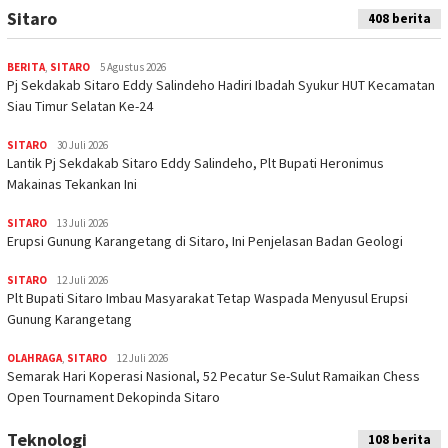
Sitaro
408 berita
BERITA
,
SITARO
5 Agustus 2026
Pj Sekdakab Sitaro Eddy Salindeho Hadiri Ibadah Syukur HUT Kecamatan
Siau Timur Selatan Ke-24
SITARO
30 Juli 2026
Lantik Pj Sekdakab Sitaro Eddy Salindeho, Plt Bupati Heronimus
Makainas Tekankan Ini
SITARO
13 Juli 2026
Erupsi Gunung Karangetang di Sitaro, Ini Penjelasan Badan Geologi
SITARO
12 Juli 2026
Plt Bupati Sitaro Imbau Masyarakat Tetap Waspada Menyusul Erupsi
Gunung Karangetang
OLAHRAGA
,
SITARO
12 Juli 2026
Semarak Hari Koperasi Nasional, 52 Pecatur Se-Sulut Ramaikan Chess
Open Tournament Dekopinda Sitaro
Teknologi
108 berita