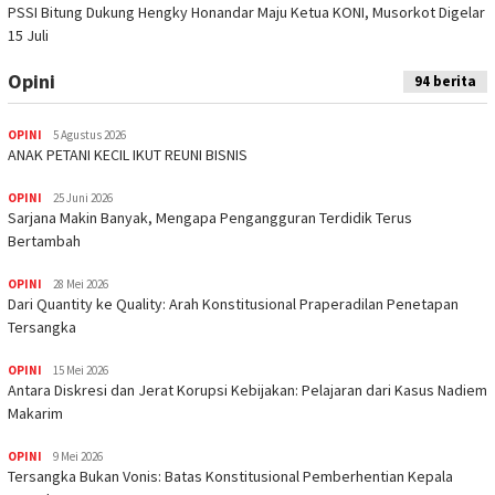
PSSI Bitung Dukung Hengky Honandar Maju Ketua KONI, Musorkot Digelar
15 Juli
Opini
94 berita
OPINI
5 Agustus 2026
ANAK PETANI KECIL IKUT REUNI BISNIS
OPINI
25 Juni 2026
Sarjana Makin Banyak, Mengapa Pengangguran Terdidik Terus
Bertambah
OPINI
28 Mei 2026
Dari Quantity ke Quality: Arah Konstitusional Praperadilan Penetapan
Tersangka
OPINI
15 Mei 2026
Antara Diskresi dan Jerat Korupsi Kebijakan: Pelajaran dari Kasus Nadiem
Makarim
OPINI
9 Mei 2026
Tersangka Bukan Vonis: Batas Konstitusional Pemberhentian Kepala