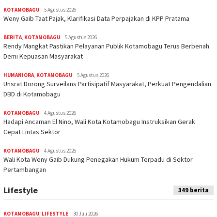
KOTAMOBAGU
5 Agustus 2026
Weny Gaib Taat Pajak, Klarifikasi Data Perpajakan di KPP Pratama
BERITA
,
KOTAMOBAGU
5 Agustus 2026
Rendy Mangkat Pastikan Pelayanan Publik Kotamobagu Terus Berbenah
Demi Kepuasan Masyarakat
HUMANIORA
,
KOTAMOBAGU
5 Agustus 2026
Unsrat Dorong Surveilans Partisipatif Masyarakat, Perkuat Pengendalian
DBD di Kotamobagu
KOTAMOBAGU
4 Agustus 2026
Hadapi Ancaman El Nino, Wali Kota Kotamobagu Instruksikan Gerak
Cepat Lintas Sektor
KOTAMOBAGU
4 Agustus 2026
Wali Kota Weny Gaib Dukung Penegakan Hukum Terpadu di Sektor
Pertambangan
Lifestyle
349 berita
KOTAMOBAGU
,
LIFESTYLE
30 Juli 2026