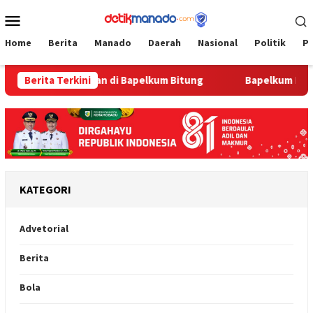
Loncat
Menu
ke
Mobile
konten
Home
Berita
Manado
Daerah
Nasional
Politik
P
Pengayoman di Bapelkum Bitung
Berita Terkini
‎Bapelkum Bitung Berba
KATEGORI
Advetorial
Berita
Bola