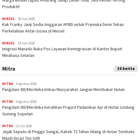
Warga Binaan Lapas Amurang Sulap Lahan Tidur Jadi Kebun Terong
Produktif
MINSEL
30 Juni 2026
Kak Franky Janji Sedia Anggaran APBD untuk Pramuka Demi Tekan
Perkelahian Antar-Siswa di Minsel
MINSEL
29 Juni 2026
Imigrasi Manado Buka Pos Layanan Keimigrasian di Kantor Bupati
Minahasa Selatan
Mitra
34 berita
MITRA
4 Agustus 2026
Pangdam XIII/Merdeka Imbau Masyarakat Jangan Membakar Hutan
MITRA
4 Agustus 2026
Pangdam XIII/Merdeka Kerahkan Prajurit Padamkan Api di Hutan Lindung
Gunung Soputan
MITRA
23 Juli 2026
Jejak Sepatu di Pinggir Sungai, Kakek 72 Tahun Hilang di Hutan Tombatu
Masih Dicari Tim SAR