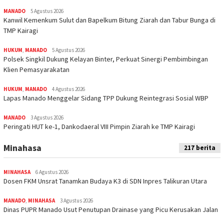
MANADO
5 Agustus 2026
‎Kanwil Kemenkum Sulut dan Bapelkum Bitung Ziarah dan Tabur Bunga di
TMP Kairagi
HUKUM
,
MANADO
5 Agustus 2026
Polsek Singkil Dukung Kelayan Binter, Perkuat Sinergi Pembimbingan
Klien Pemasyarakatan
HUKUM
,
MANADO
4 Agustus 2026
Lapas Manado Menggelar Sidang TPP Dukung Reintegrasi Sosial WBP
MANADO
3 Agustus 2026
Peringati HUT ke-1, Dankodaeral VIII Pimpin Ziarah ke TMP Kairagi
Minahasa
217 berita
MINAHASA
6 Agustus 2026
Dosen FKM Unsrat Tanamkan Budaya K3 di SDN Inpres Talikuran Utara
MANADO
,
MINAHASA
3 Agustus 2026
Dinas PUPR Manado Usut Penutupan Drainase yang Picu Kerusakan Jalan