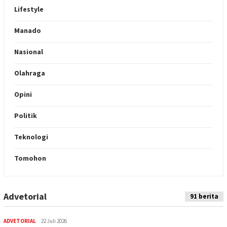
Lifestyle
Manado
Nasional
Olahraga
Opini
Politik
Teknologi
Tomohon
Advetorial
Indeks
91 berita
Berita
ADVETORIAL
22 Juli 2026