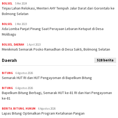
BOLSEL
5 Mei 2024
Tinjau Lahan Relokasi, Menteri AHY Tempuh Jalur Darat dari Gorontalo ke
Bolmong Selatan
BOLSEL
1 Mei 2023
Ada Lomba Panjat Pinang Saat Perayaan Lebaran Ketupat di Desa
Molibagu
BOLSEL
,
DAERAH
1 April 2023
Menikmati Semarak Posko Ramadhan di Desa Sakti, Bolmong Selatan
Daerah
528 berita
BITUNG
6 Agustus 2026
Semarak HUT RI dan HUT Pengayoman di Bapelkum Bitung
BITUNG
6 Agustus 2026
‎Bapelkum Bitung Berbagi, Semarak HUT ke-81 RI dan Hari Pengayoman
ke-81
BERITA
,
BITUNG
,
HUKUM
6 Agustus 2026
Lapas Bitung Optimalkan Program Ketahanan Pangan