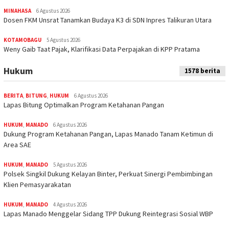
MINAHASA
6 Agustus 2026
Dosen FKM Unsrat Tanamkan Budaya K3 di SDN Inpres Talikuran Utara
KOTAMOBAGU
5 Agustus 2026
Weny Gaib Taat Pajak, Klarifikasi Data Perpajakan di KPP Pratama
Hukum
1578 berita
BERITA
,
BITUNG
,
HUKUM
6 Agustus 2026
Lapas Bitung Optimalkan Program Ketahanan Pangan
HUKUM
,
MANADO
6 Agustus 2026
Dukung Program Ketahanan Pangan, Lapas Manado Tanam Ketimun di
Area SAE
HUKUM
,
MANADO
5 Agustus 2026
Polsek Singkil Dukung Kelayan Binter, Perkuat Sinergi Pembimbingan
Klien Pemasyarakatan
HUKUM
,
MANADO
4 Agustus 2026
Lapas Manado Menggelar Sidang TPP Dukung Reintegrasi Sosial WBP