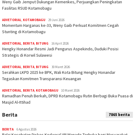
Weny Gaib Jemput Dukungan Kemenkes, Perjuangkan Peningkatan
Fasilitas RSUD Kotamobagu
ADVETORIAL
,
KOTAMOBAGU
29 Juni 2026
Momentum Harganas ke-33, Weny Gaib Perkuat Komitmen Cegah
Stunting di Kotamobagu
ADVETORIAL
,
BERITA
,
BITUNG
16 April 2026
Hengky Honandar Resmi Jadi Pengurus Aspekindo, Duduki Posisi
Strategis di Korwil Sulawesi
ADVETORIAL
,
BERITA
,
BITUNG
30 Maret 2026
Serahkan LKPD 2025 ke BPK, Wali Kota Bitung Hengky Honandar
Tegaskan Komitmen Transparansi Keuangan
ADVETORIAL
,
BERITA
,
KOTAMOBAGU
10 Maret 2026
Ramadhan Penuh Berkah, DPRD Kotamobagu Rutin Berbagi Buka Puasa di
Masjid Al-Ittihad
Berita
7865 berita
BERITA
6 Agustus 2026
Balai Kesehatan Diskes Kodaeral VIII Manado Terbuka bagi Masyarakat