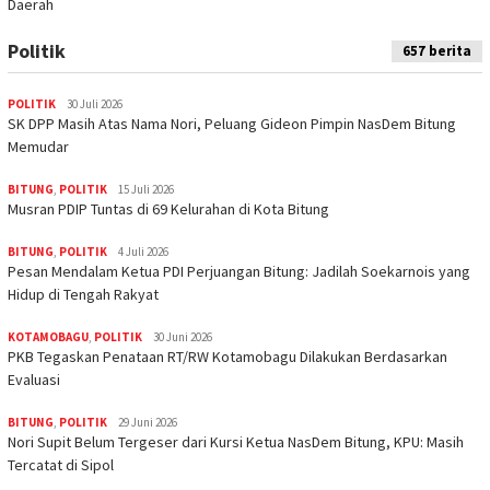
Daerah
Politik
657 berita
POLITIK
30 Juli 2026
SK DPP Masih Atas Nama Nori, Peluang Gideon Pimpin NasDem Bitung
Memudar
BITUNG
,
POLITIK
15 Juli 2026
Musran PDIP Tuntas di 69 Kelurahan di Kota Bitung
BITUNG
,
POLITIK
4 Juli 2026
Pesan Mendalam Ketua PDI Perjuangan Bitung: Jadilah Soekarnois yang
Hidup di Tengah Rakyat
KOTAMOBAGU
,
POLITIK
30 Juni 2026
PKB Tegaskan Penataan RT/RW Kotamobagu Dilakukan Berdasarkan
Evaluasi
BITUNG
,
POLITIK
29 Juni 2026
Nori Supit Belum Tergeser dari Kursi Ketua NasDem Bitung, KPU: Masih
Tercatat di Sipol