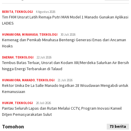
BERITA
,
TEKNOLOGI
4 Agustus 2026
Tim FKM Unsrat Latih Remaja Putri MAN Model 1 Manado Gunakan Aplikasi
LADIES
HUMANIORA
,
MINAHASA
,
TEKNOLOGI
30 Juli 2026
Kemenag dan Pemkab Minahasa Bentengi Generasi Emas dari Ancaman
Hoaks
DAERAH
,
TEKNOLOGI
22 Juli 2026
Tembus Batas Terluar, Unsrat dan Kodam XIII/Merdeka Salurkan Air Bersih
hingga Energi Terbarukan di Talaud
HUMANIORA
,
MANADO
,
TEKNOLOGI
21 Juli 2026
Rektor Unika De La Salle Manado Ingatkan 28 Wisudawan Mengabdi untuk
Kemanusiaan
HUKUM
,
TEKNOLOGI
20 Juli 2026
Pantau Seluruh Lapas dan Rutan Melalui CCTV, Program Inovasi Kanwil
Ditjen Pemasyarakatan Sulut
Tomohon
73 berita