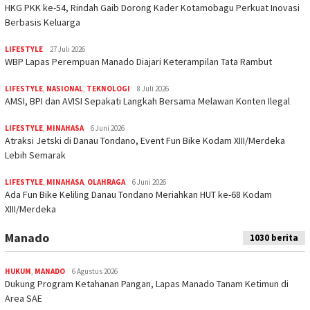
HKG PKK ke-54, Rindah Gaib Dorong Kader Kotamobagu Perkuat Inovasi
Berbasis Keluarga
LIFESTYLE
27 Juli 2026
WBP Lapas Perempuan Manado Diajari Keterampilan Tata Rambut
LIFESTYLE
,
NASIONAL
,
TEKNOLOGI
8 Juli 2026
AMSI, BPI dan AVISI Sepakati Langkah Bersama Melawan Konten Ilegal
LIFESTYLE
,
MINAHASA
6 Juni 2026
Atraksi Jetski di Danau Tondano, Event Fun Bike Kodam XIII/Merdeka
Lebih Semarak
LIFESTYLE
,
MINAHASA
,
OLAHRAGA
6 Juni 2026
Ada Fun Bike Keliling Danau Tondano Meriahkan HUT ke-68 Kodam
XIII/Merdeka
Manado
1030 berita
HUKUM
,
MANADO
6 Agustus 2026
Dukung Program Ketahanan Pangan, Lapas Manado Tanam Ketimun di
Area SAE