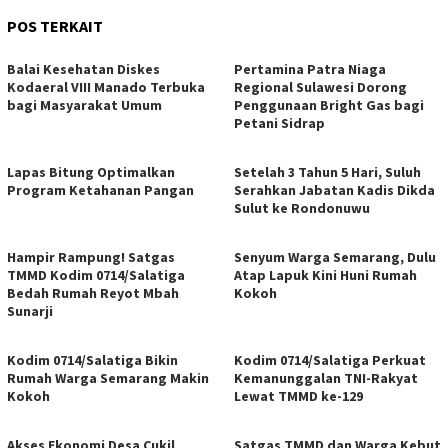
POS TERKAIT
Balai Kesehatan Diskes
Pertamina Patra Niaga
Kodaeral VIII Manado Terbuka
Regional Sulawesi Dorong
bagi Masyarakat Umum
Penggunaan Bright Gas bagi
Petani Sidrap
Lapas Bitung Optimalkan
Setelah 3 Tahun 5 Hari, Suluh
Program Ketahanan Pangan
Serahkan Jabatan Kadis Dikda
Sulut ke Rondonuwu
Hampir Rampung! Satgas
Senyum Warga Semarang, Dulu
TMMD Kodim 0714/Salatiga
Atap Lapuk Kini Huni Rumah
Bedah Rumah Reyot Mbah
Kokoh
Sunarji
Kodim 0714/Salatiga Bikin
Kodim 0714/Salatiga Perkuat
Rumah Warga Semarang Makin
Kemanunggalan TNI-Rakyat
Kokoh
Lewat TMMD ke-129
Akses Ekonomi Desa Cukil
Satgas TMMD dan Warga Kebut