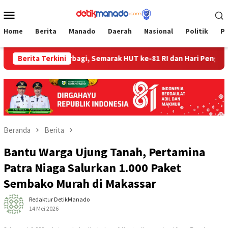
Loncat
Menu
ke
Mobile
konten
Home
Berita
Manado
Daerah
Nasional
Politik
P
kum Bitung Berbagi, Semarak HUT ke-81 RI dan Hari Pengayoman 
Berita Terkini
Beranda
Berita
Bantu Warga Ujung Tanah, Pertamina
Patra Niaga Salurkan 1.000 Paket
Sembako Murah di Makassar
Redaktur DetikManado
14 Mei 2026