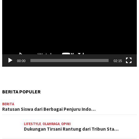
Video
00:00
02:15
BERITA POPULER
BERITA
Ratusan Siswa dari Berbagai Penjuru Indo…
LIFESTYLE
,
OLAHRAGA
,
OPINI
Dukungan Tirsani Rantung dari Tribun Sta…