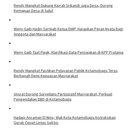
Rendy Mangkat Dukung Kiprah Srikandi Jaga Desa, Dorong
Kemajuan Desa di Sulut
Weny Gaib Hadiri Sertijab Ketua DWP, Harapkan Peran Nyata bagi
Anggota dan Masyarakat
Weny Gaib Taat Pajak, Klarifikasi Data Perpajakan di KPP Pratama
Rendy Mangkat Pastikan Pelayanan Publik Kotamobagu Terus
Berbenah Demi Kepuasan Masyarakat
Unsrat Dorong Surveilans Partisipatif Masyarakat, Perkuat
Pengendalian DBD di Kotamobagu
Hadapi Ancaman El Nino, Wali Kota Kotamobagu Instruksikan
Gerak Cepat Lintas Sektor