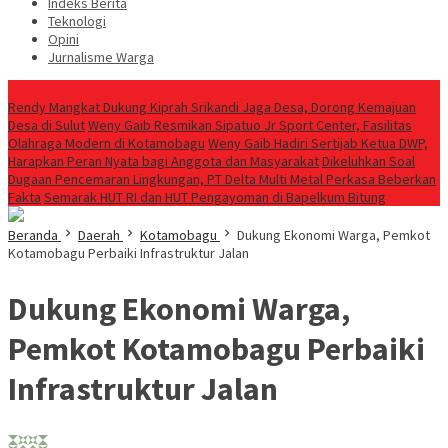
Indeks Berita
Teknologi
Opini
Jurnalisme Warga
Berita Terkini
Rendy Mangkat Dukung Kiprah Srikandi Jaga Desa, Dorong Kemajuan
Desa di Sulut
Weny Gaib Resmikan Sipatuo Jr Sport Center, Fasilitas
Olahraga Modern di Kotamobagu
Weny Gaib Hadiri Sertijab Ketua DWP,
Harapkan Peran Nyata bagi Anggota dan Masyarakat
Dikeluhkan Soal
Dugaan Pencemaran Lingkungan, PT Delta Multi Metal Perkasa Beberkan
Fakta
Semarak HUT RI dan HUT Pengayoman di Bapelkum Bitung
Beranda
Daerah
Kotamobagu
Dukung Ekonomi Warga, Pemkot
Kotamobagu Perbaiki Infrastruktur Jalan
Dukung Ekonomi Warga,
Pemkot Kotamobagu Perbaiki
Infrastruktur Jalan