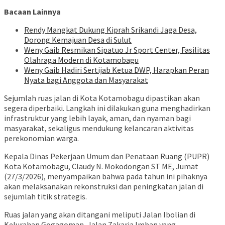
Bacaan Lainnya
Rendy Mangkat Dukung Kiprah Srikandi Jaga Desa,
Dorong Kemajuan Desa di Sulut
Weny Gaib Resmikan Sipatuo Jr Sport Center, Fasilitas
Olahraga Modern di Kotamobagu
Weny Gaib Hadiri Sertijab Ketua DWP, Harapkan Peran
Nyata bagi Anggota dan Masyarakat
Sejumlah ruas jalan di Kota Kotamobagu dipastikan akan
segera diperbaiki. Langkah ini dilakukan guna menghadirkan
infrastruktur yang lebih layak, aman, dan nyaman bagi
masyarakat, sekaligus mendukung kelancaran aktivitas
perekonomian warga.
Kepala Dinas Pekerjaan Umum dan Penataan Ruang (PUPR)
Kota Kotamobagu, Claudy N. Mokodongan ST ME, Jumat
(27/3/2026), menyampaikan bahwa pada tahun ini pihaknya
akan melaksanakan rekonstruksi dan peningkatan jalan di
sejumlah titik strategis.
Ruas jalan yang akan ditangani meliputi Jalan Ibolian di
Kelurahan Gogagoman, Jalan Zakaria Imban yang