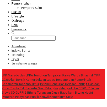
Pemerintahan
Pemprov Sulut
Hukum
Lifestyle
Olahraga
Bola
Humaniora
Advetorial
Indeks Berita
Teknologi
Opini
Jurnalisme Warga
Berita Terkini
LPP Manado dan LPKA Tomohon Tampilkan Karya Warga Binaan di TIFF
2026
Aksi Bersih Kemerdekaan Lapas Tondano dan Pemerintah
Kecamatan Tondano Timur
Pelaku Pencurian Belasan Tabung Gas dan
Kursi Plastik Tak Berkutik Saat Ditangkap
Mengadu ke DPRD, Puluhan
Siswa SD GUPPI 1 Bitung Terancam Diusir
‎Bapelkum Bitung Hadiri
Pameran Pelayanan Publik Kanwil Kemenkum Sulut