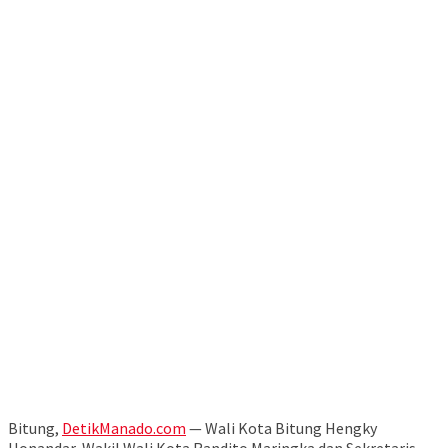
Bitung,
DetikManado.com
— Wali Kota Bitung Hengky
Honandar, Wakil Wali Kota Randito Maringka dan Sekretaris