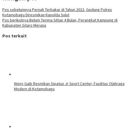
Pos sebelumnya
Pernah Terbakar di Tahun 2022, Gedung Polres
Kotamobagu Diresmikan Kapolda Sulut
Pos berikutnya
Belum Terima Siltap 4 Bulan, Perangkat Kampung di
Kabupaten Sitaro Merana
Pos terkait
Weny Gaib Resmikan Sipatuo Jr Sport Center, Fasilitas Olahraga
Modern di Kotamobagu