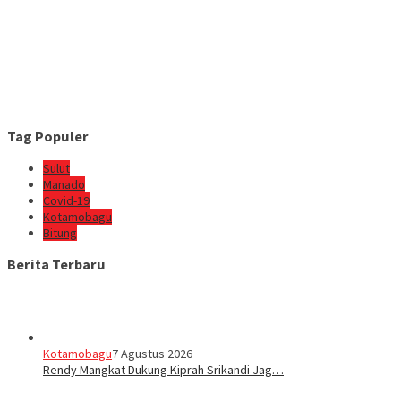
Tag Populer
Sulut
Manado
Covid-19
Kotamobagu
Bitung
Berita Terbaru
Kotamobagu
7 Agustus 2026
Rendy Mangkat Dukung Kiprah Srikandi Jag…