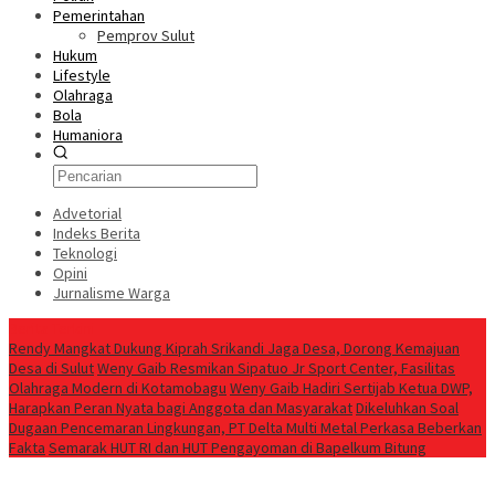
Pemerintahan
Pemprov Sulut
Hukum
Lifestyle
Olahraga
Bola
Humaniora
Advetorial
Indeks Berita
Teknologi
Opini
Jurnalisme Warga
Berita Terkini
Rendy Mangkat Dukung Kiprah Srikandi Jaga Desa, Dorong Kemajuan
Desa di Sulut
Weny Gaib Resmikan Sipatuo Jr Sport Center, Fasilitas
Olahraga Modern di Kotamobagu
Weny Gaib Hadiri Sertijab Ketua DWP,
Harapkan Peran Nyata bagi Anggota dan Masyarakat
Dikeluhkan Soal
Dugaan Pencemaran Lingkungan, PT Delta Multi Metal Perkasa Beberkan
Fakta
Semarak HUT RI dan HUT Pengayoman di Bapelkum Bitung