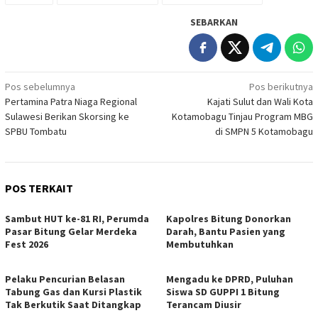
SEBARKAN
Navigasi
Pos sebelumnya
Pos berikutnya
Pertamina Patra Niaga Regional
Kajati Sulut dan Wali Kota
pos
Sulawesi Berikan Skorsing ke
Kotamobagu Tinjau Program MBG
SPBU Tombatu
di SMPN 5 Kotamobagu
POS TERKAIT
Sambut HUT ke-81 RI, Perumda
Kapolres Bitung Donorkan
Pasar Bitung Gelar Merdeka
Darah, Bantu Pasien yang
Fest 2026
Membutuhkan
Pelaku Pencurian Belasan
Mengadu ke DPRD, Puluhan
Tabung Gas dan Kursi Plastik
Siswa SD GUPPI 1 Bitung
Tak Berkutik Saat Ditangkap
Terancam Diusir