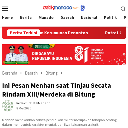
Loncat
Menu
ke
Mobile
konten
Home
Berita
Manado
Daerah
Nasional
Politik
P
obil Balap Hantam Kerumunan Penonton
Berita Terkini
Potret Gotong Ro
Beranda
Daerah
Bitung
Ini Pesan Menhan saat Tinjau Secata
Rindam XIII/Merdeka di Bitung
Redaktur DetikManado
8 Mei 2026
Menhan menekankan bahwa pendidikan militer merupakan tahapan penting
dalam membentuk karakter, mental, dan jiwa kejuangan prajurit.