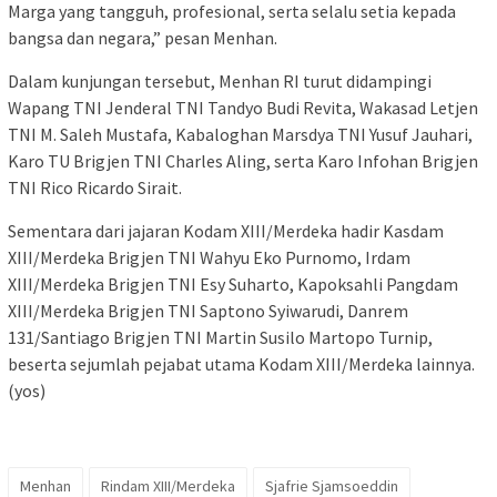
Marga yang tangguh, profesional, serta selalu setia kepada
bangsa dan negara,” pesan Menhan.
Dalam kunjungan tersebut, Menhan RI turut didampingi
Wapang TNI Jenderal TNI Tandyo Budi Revita, Wakasad Letjen
TNI M. Saleh Mustafa, Kabaloghan Marsdya TNI Yusuf Jauhari,
Karo TU Brigjen TNI Charles Aling, serta Karo Infohan Brigjen
TNI Rico Ricardo Sirait.
Sementara dari jajaran Kodam XIII/Merdeka hadir Kasdam
XIII/Merdeka Brigjen TNI Wahyu Eko Purnomo, Irdam
XIII/Merdeka Brigjen TNI Esy Suharto, Kapoksahli Pangdam
XIII/Merdeka Brigjen TNI Saptono Syiwarudi, Danrem
131/Santiago Brigjen TNI Martin Susilo Martopo Turnip,
beserta sejumlah pejabat utama Kodam XIII/Merdeka lainnya.
(yos)
Menhan
Rindam XIII/Merdeka
Sjafrie Sjamsoeddin