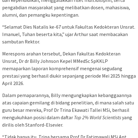
dan kependidikan, menggalakkan riset multidisiplin, serta
pengabdian masyarakat yang melibatkan dosen, mahasiswa,
alumni, dan pemangku kepentingan.
“Selamat Dies Natalis ke-67 untuk Fakultas Kedokteran Unsrat.
Imanuel, Tuhan beserta kita,” ujar Arthur saat membacakan
sambutan Rektor.
Merespons arahan tersebut, Dekan Fakultas Kedokteran
Unsrat, Dr dr Billy Johnson Kepel MMedSc SpKKLP
memaparkan laporan komprehensif mengenai segudang
prestasi yang berhasil diukir sepanjang periode Mei 2025 hingga
April 2026.
Dalam pemaparannya, Billy mengungkapkan kebanggaannya
atas capaian gemilang di bidang penelitian, di mana salah satu
guru besar mereka, Prof Dr Trina Ekawati Tallei MSi, berhasil
mengukuhkan posisi dalam daftar
Top 2% World Scientists
yang
dirilis oleh Stanford-Elsevier.
“Tidak hanya itu, Trina bersama Prof Dr Fatimawali MSi Apt