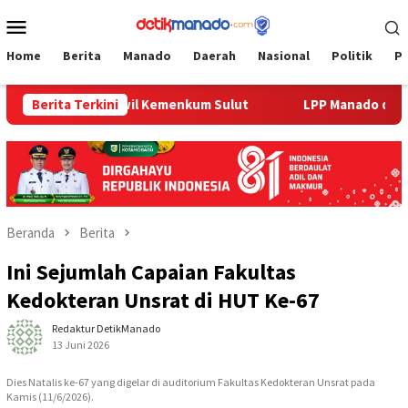
Loncat
Menu
ke
Mobile
konten
Home
Berita
Manado
Daerah
Nasional
Politik
P
Bersama Kanwil Kemenkum Sulut
Berita Terkini
LPP Manado dan LPKA To
Beranda
Berita
Ini Sejumlah Capaian Fakultas
Kedokteran Unsrat di HUT Ke-67
Redaktur DetikManado
13 Juni 2026
Dies Natalis ke-67 yang digelar di auditorium Fakultas Kedokteran Unsrat pada
Kamis (11/6/2026).