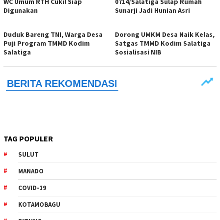
WC Umum RTH Cukil Siap
0714/Salatiga Sulap Rumah
Digunakan
Sunarji Jadi Hunian Asri
Duduk Bareng TNI, Warga Desa
Dorong UMKM Desa Naik Kelas,
Puji Program TMMD Kodim
Satgas TMMD Kodim Salatiga
Salatiga
Sosialisasi NIB
TAG POPULER
SULUT
MANADO
COVID-19
KOTAMOBAGU