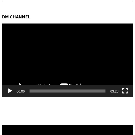
DM CHANNEL
Pemutar
Video
00:00
03:23
Pemutar
Video