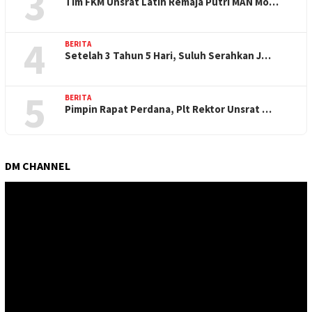
3
Tim FKM Unsrat Latih Remaja Putri MAN Mo…
4
BERITA
Setelah 3 Tahun 5 Hari, Suluh Serahkan J…
5
BERITA
Pimpin Rapat Perdana, Plt Rektor Unsrat …
DM CHANNEL
Pemutar
Video