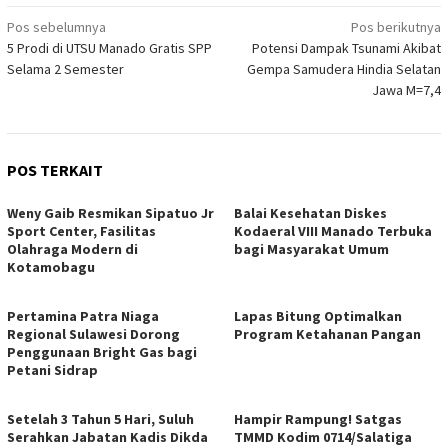
Navigasi
Pos sebelumnya
Pos berikutnya
5 Prodi di UTSU Manado Gratis SPP
Potensi Dampak Tsunami Akibat
pos
Selama 2 Semester
Gempa Samudera Hindia Selatan
Jawa M=7,4
POS TERKAIT
Weny Gaib Resmikan Sipatuo Jr
Balai Kesehatan Diskes
Sport Center, Fasilitas
Kodaeral VIII Manado Terbuka
Olahraga Modern di
bagi Masyarakat Umum
Kotamobagu
Pertamina Patra Niaga
Lapas Bitung Optimalkan
Regional Sulawesi Dorong
Program Ketahanan Pangan
Penggunaan Bright Gas bagi
Petani Sidrap
Setelah 3 Tahun 5 Hari, Suluh
Hampir Rampung! Satgas
Serahkan Jabatan Kadis Dikda
TMMD Kodim 0714/Salatiga