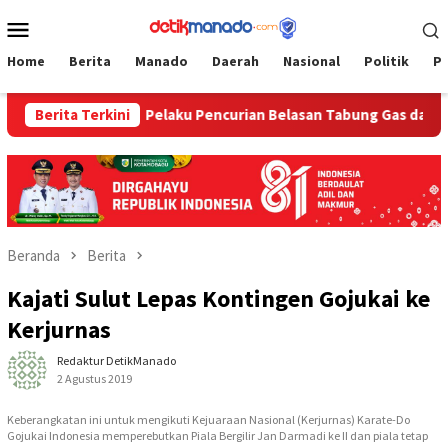
Loncat
Menu
ke
Mobile
konten
Home
Berita
Manado
Daerah
Nasional
Politik
P
 Timur
Berita Terkini
Pelaku Pencurian Belasan Tabung Gas dan Kursi Pl
Beranda
Berita
Kajati Sulut Lepas Kontingen Gojukai ke
Kerjurnas
Redaktur DetikManado
2 Agustus 2019
Keberangkatan ini untuk mengikuti Kejuaraan Nasional (Kerjurnas) Karate-Do
Gojukai Indonesia memperebutkan Piala Bergilir Jan Darmadi ke II dan piala tetap