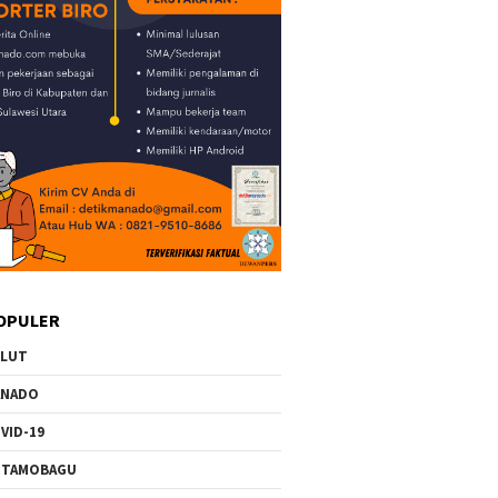
OPULER
ULUT
ANADO
VID-19
OTAMOBAGU