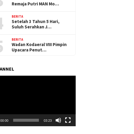
Remaja Putri MAN Mo…
4
BERITA
Setelah 3 Tahun 5 Hari,
Suluh Serahkan J…
5
BERITA
Wadan Kodaeral VIII Pimpin
Upacara Penut…
HANNEL
r
00:00
03:23