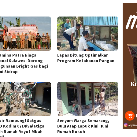
amina Patra Niaga
Lapas Bitung Optimalkan
onal Sulawesi Dorong
Program Ketahanan Pangan
gunaan Bright Gas bagi
ni Sidrap
ir Rampung! Satgas
Senyum Warga Semarang,
 Kodim 0714/Salatiga
Dulu Atap Lapuk Kini Huni
h Rumah Reyot Mbah
Rumah Kokoh
ji