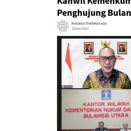
Kanwil Kemenkum
Penghujung Bula
Redaktur DetikManado
18 Mei 2024