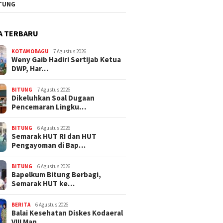
TUNG
A TERBARU
KOTAMOBAGU
7 Agustus 2026
Weny Gaib Hadiri Sertijab Ketua
DWP, Har…
BITUNG
7 Agustus 2026
Dikeluhkan Soal Dugaan
Pencemaran Lingku…
BITUNG
6 Agustus 2026
Semarak HUT RI dan HUT
Pengayoman di Bap…
BITUNG
6 Agustus 2026
‎Bapelkum Bitung Berbagi,
Semarak HUT ke…
BERITA
6 Agustus 2026
Balai Kesehatan Diskes Kodaeral
VIII Man…