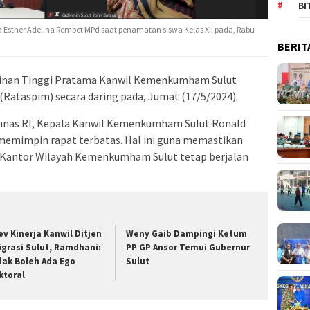
BI
 Esther Adelina Rembet MPd saat penamatan siswa Kelas XII pada, Rabu
BERIT
inan Tinggi Pratama Kanwil Kemenkumham Sulut
Rataspim) secara daring pada, Jumat (17/5/2024).
annas RI, Kepala Kanwil Kemenkumham Sulut Ronald
emimpin rapat terbatas. Hal ini guna memastikan
i Kantor Wilayah Kemenkumham Sulut tetap berjalan
ev Kinerja Kanwil Ditjen
Weny Gaib Dampingi Ketum
igrasi Sulut, Ramdhani:
PP GP Ansor Temui Gubernur
dak Boleh Ada Ego
Sulut
ktoral