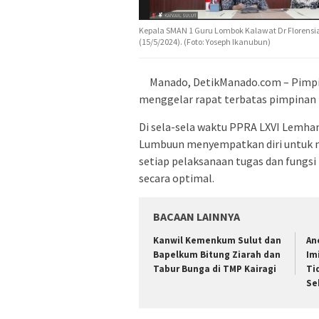
Kepala SMAN 1 Guru Lombok Kalawat Dr Florensia
(15/5/2024). (Foto: Yoseph Ikanubun)
Manado, DetikManado.com – Pimp
menggelar rapat terbatas pimpinan (
Di sela-sela waktu PPRA LXVI Lemh
Lumbuun menyempatkan diri untuk m
setiap pelaksanaan tugas dan fungs
secara optimal.
BACAAN LAINNYA
‎Kanwil Kemenkum Sulut dan
An
Bapelkum Bitung Ziarah dan
Im
Tabur Bunga di TMP Kairagi
Ti
Se