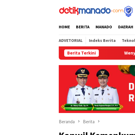
Loncat
tutup
ke
konten
HOME
BERITA
MANADO
DAERAH
ADVETORIAL
Indeks Berita
Tekno
Berita Terkini
Weny Gaib Hadiri Sert
Beranda
Berita