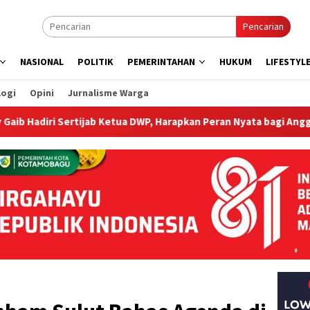
Pencarian
NASIONAL
POLITIK
PEMERINTAHAN
HUKUM
LIFESTYL
logi
Opini
Jurnalisme Warga
ijab Ketua DWP, Harapkan Peran Nyata bagi Anggota dan Masyarak