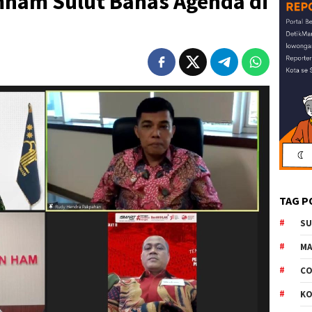
ham Sulut Bahas Agenda di
n
TAG P
S
M
CO
K