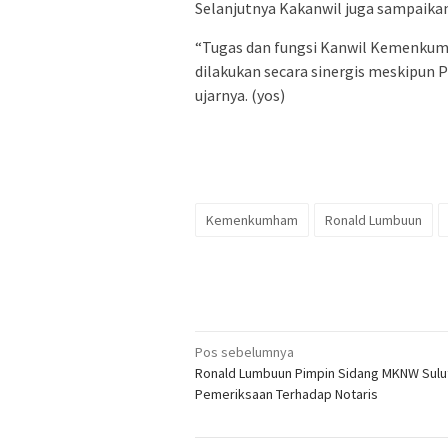
Selanjutnya Kakanwil juga sampaikan
“Tugas dan fungsi Kanwil Kemenkum
dilakukan secara sinergis meskipun 
ujarnya. (yos)
Kemenkumham
Ronald Lumbuun
Navigasi
Pos sebelumnya
Ronald Lumbuun Pimpin Sidang MKNW Sulut
pos
Pemeriksaan Terhadap Notaris