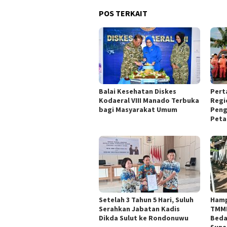
POS TERKAIT
Balai Kesehatan Diskes
Pert
Kodaeral VIII Manado Terbuka
Regi
bagi Masyarakat Umum
Peng
Peta
Setelah 3 Tahun 5 Hari, Suluh
Hamp
Serahkan Jabatan Kadis
TMMD
Dikda Sulut ke Rondonuwu
Beda
Sunar