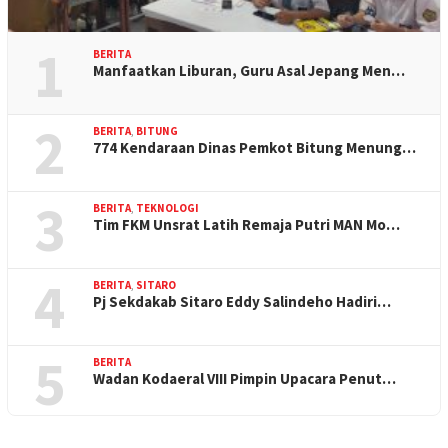
1
BERITA
Manfaatkan Liburan, Guru Asal Jepang Men…
2
BERITA
,
BITUNG
774 Kendaraan Dinas Pemkot Bitung Menung…
3
BERITA
,
TEKNOLOGI
Tim FKM Unsrat Latih Remaja Putri MAN Mo…
4
BERITA
,
SITARO
Pj Sekdakab Sitaro Eddy Salindeho Hadiri…
5
BERITA
Wadan Kodaeral VIII Pimpin Upacara Penut…