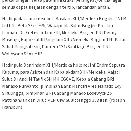
pertandingan, serta patuhi instruksi perangkat/official agar
semua dapat berjalan dengan tertib, lancar dan aman.
Hadir pada acara tersebut, Kasdam XIII/Merdeka Brigjen TNI M
Luthfie Beta SSos MSi, Wakapolda Sulut Brigjen Pol Jan
Leonard De Fretes, Irdam XIII/Merdeka Brigjen TNI Denny
Masengi, Kapoksahli Pangdam XIII/Merdeka Brigjen TNI Patar
Sahat Panggabean, Danrem 131/Santiago Brigjen TNI
Wakhyono SSos MIP.
Hadir pula Danrindam XIII/Merdeka Kolonel Inf Endra Saputra
Kusuma, para Asisten dan Kabalakdam XIII/Merdeka, Kajati
Sulut Dr Andi M Taufik SH MH CGCAE, Kepala Cabang BRI
Manado Purwanto, pimpinan Bank Mandiri Area Manado Edy
Sinulingga, pimpinan BNI Cabang Manado Lodewyck ZS
Pattihahuan dan Dirut PLN UIW Suluttenggo J Afilah. (Yoseph
Ikanubun)