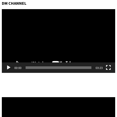
DM CHANNEL
Pemutar
Video
00:00
03:23
Pemutar
Video