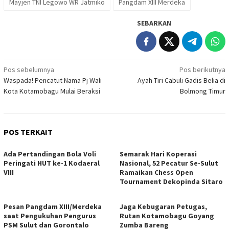
Mayjen TNI Legowo WR Jatmiko
Pangdam XIII Merdeka
SEBARKAN
Navigasi
Pos sebelumnya
Pos berikutnya
Waspada! Pencatut Nama Pj Wali
Ayah Tiri Cabuli Gadis Belia di
pos
Kota Kotamobagu Mulai Beraksi
Bolmong Timur
POS TERKAIT
Ada Pertandingan Bola Voli
Semarak Hari Koperasi
Peringati HUT ke-1 Kodaeral
Nasional, 52 Pecatur Se-Sulut
VIII
Ramaikan Chess Open
Tournament Dekopinda Sitaro
Pesan Pangdam XIII/Merdeka
Jaga Kebugaran Petugas,
saat Pengukuhan Pengurus
Rutan Kotamobagu Goyang
PSM Sulut dan Gorontalo
Zumba Bareng