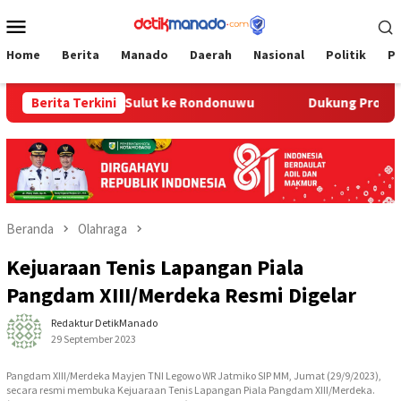
Loncat
Menu
ke
Mobile
konten
Home
Berita
Manado
Daerah
Nasional
Politik
P
 Kadis Dikda Sulut ke Rondonuwu
Berita Terkini
Dukung Program Ketaha
Beranda
Olahraga
Kejuaraan Tenis Lapangan Piala
Pangdam XIII/Merdeka Resmi Digelar
Redaktur DetikManado
29 September 2023
Pangdam XIII/Merdeka Mayjen TNI Legowo WR Jatmiko SIP MM, Jumat (29/9/2023),
secara resmi membuka Kejuaraan Tenis Lapangan Piala Pangdam XIII/Merdeka.