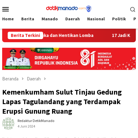
Loncat
Menu
ke
Mobile
konten
Home
Berita
Manado
Daerah
Nasional
Politik
P
b Sampaikan Duka dan Hentikan Lomba
Berita Terkini
17 Jadi Korban, Be
Beranda
Daerah
Kemenkumham Sulut Tinjau Gedung
Lapas Tagulandang yang Terdampak
Erupsi Gunung Ruang
Redaktur DetikManado
4 Juni 2024