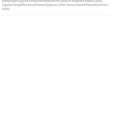
Kedatangan jajaran Kanwil Kemenkumham Sulut ini disambut Kepala Lapas
Tagulandang Alfred Awoah beserta jajaran. (Foto: Humas Kanwil Kemenkumham
Sulut)