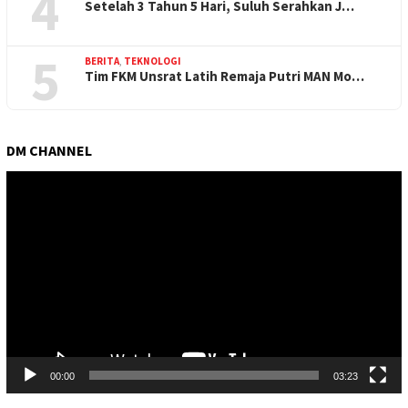
4
Setelah 3 Tahun 5 Hari, Suluh Serahkan J…
5
BERITA
,
TEKNOLOGI
Tim FKM Unsrat Latih Remaja Putri MAN Mo…
DM CHANNEL
Pemutar
Video
00:00
03:23