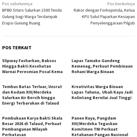
Navigasi
Pos sebelumnya
Pos berikutnya
BPBD Sitaro Salurkan 1500 Tenda
Rakor dengan Forkopimda, Ketua
pos
Gulung bagi Warga Terdampak
KPU Sulut Paparkan Kesiapan
Erupsi Gunung Ruang
Penyelenggaraan Pilgub
POS TERKAIT
Slipway Fasharkan, Baksos
Lapas Tamako Gandeng
Hingga Bakti Kesehatan
Kemenag, Perkuat Pembinaan
Warnai Peresmian Posal Kema
Rohani Warga Binaan
Tembus Batas Terluar, Unsrat
Kreativitas Warga Binaan
dan Kodam XIII/Merdeka
Lapas Tahuna, Ubah Kayu Jadi
Salurkan Air Bersih hingga
Kolintang Bernilai Jual Tinggi
Energi Terbarukan di Talaud
Pembukaan Karya Bakti Skala
Panen Raya, Pangdam
Besar 2026 di Talaud, Perkuat
XIII/Merdeka Tegaskan
Pembangunan Wilayah
Komitmen TNI Perkuat
Perbatasan
Ketahanan Pangan Nasional