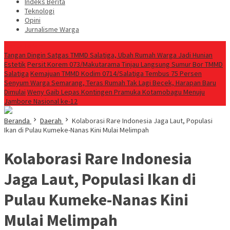
Indeks Berita
Teknologi
Opini
Jurnalisme Warga
Berita Terkini
Tangan Dingin Satgas TMMD Salatiga, Ubah Rumah Warga Jadi Hunian
Estetik
Persit Korem 073/Makutarama Tinjau Langsung Sumur Bor TMMD
Salatiga
Kemajuan TMMD Kodim 0714/Salatiga Tembus 75 Persen
Senyum Warga Semarang, Teras Rumah Tak Lagi Becek, Harapan Baru
Dimulai
Weny Gaib Lepas Kontingen Pramuka Kotamobagu Menuju
Jambore Nasional ke-12
Beranda
Daerah
Kolaborasi Rare Indonesia Jaga Laut, Populasi
Ikan di Pulau Kumeke-Nanas Kini Mulai Melimpah
Kolaborasi Rare Indonesia
Jaga Laut, Populasi Ikan di
Pulau Kumeke-Nanas Kini
Mulai Melimpah