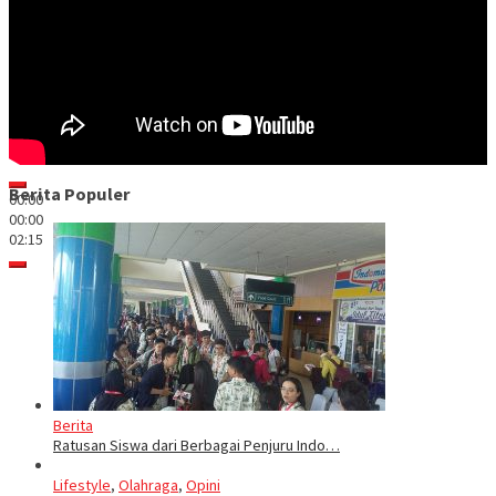
Berita Populer
00:00
00:00
02:15
Berita
Ratusan Siswa dari Berbagai Penjuru Indo…
Lifestyle
,
Olahraga
,
Opini