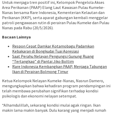
Untuk menjaga tren positif ini, Kelompok Pengelola Akses
Area Perikanan (PAAP) Elang Laut Kawasan Pulau Kumeke-
Nanas bersama Rare Indonesia, Kementerian Kelautan dan
Perikanan (KKP), serta aparat gabungan kembali menggelar
patroli pengawasan rutin di perairan Pulau Kumeke dan Pulau
Nanas pada Rabu (20/5/2026).
Bacaan Lainnya
Respon Cepat Damkar Kotamobagu Padamkan
Kebakaran di Bongkudai Tuai Apresiasi
Saat Perahu Nelayan Pengungsi Gunung Ruang
“Tertangkap” di Pantai Jiko Boltim
Rare Indonesia Kembangkan PAAP, Menjaga Tabungan
Ikan di Perairan Bolmong Timur
Ketua Kelompok Nelayan Kumeke-Nanas, Nasrun Damero,
mengungkapkan bahwa kehadiran program pendampingan ini
telah membawa perubahan signifikan terhadap kondisi
psikologis dan ekonomi nelayan setempat.
“Alhamdulillah, sekarang kondisi mulai agak ringan. Ikan
makin lama makin banyak. Dulu karang yang menjadi rumah