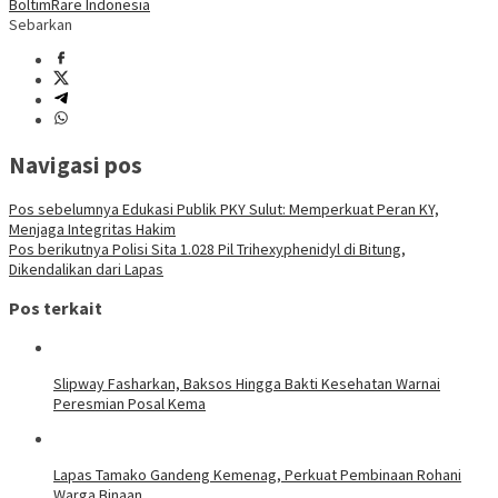
Boltim
Rare Indonesia
Sebarkan
Navigasi pos
Pos sebelumnya
Edukasi Publik PKY Sulut: Memperkuat Peran KY,
Menjaga Integritas Hakim
Pos berikutnya
Polisi Sita 1.028 Pil Trihexyphenidyl di Bitung,
Dikendalikan dari Lapas
Pos terkait
Slipway Fasharkan, Baksos Hingga Bakti Kesehatan Warnai
Peresmian Posal Kema
Lapas Tamako Gandeng Kemenag, Perkuat Pembinaan Rohani
Warga Binaan