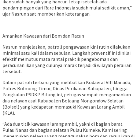
ikan sudah banyak yang hancur, tetapi setelah ada
pendampingan dari Rare Indonesia sudah mulai sedikit aman,”
ujar Nasrun saat memberikan keterangan.
Amankan Kawasan dari Bom dan Racun
Nasrun menjelaskan, patroli pengawasan kini rutin dilakukan
minimal satu kali dalam sebulan. Langkah preventif ini dinilai
efektif memutus mata rantai praktik pengeboman dan
peracunan ikan yang dulunya marak terjadi di wilayah perairan
tersebut.
Dalam patroli terbaru yang melibatkan Kodaeral VIII Manado,
Polres Bolmong Timur, Dinas Perikanan Kabupaten, hingga
Pangkalan PSDKP Bitung ini, petugas sempat mengamankan
dua nelayan asal Kabupaten Bolaang Mongondow Selatan
(Bolsel) yang kedapatan memasuki Kawasan Larang Ambil
(KLA).
“Ada dua titik kawasan larang ambil, yakni di bagian barat
Pulau Nanas dan bagian selatan Pulau Kumeke. Kami sering
menemukan nelayan yang menggunakan bom dan racun ikan di