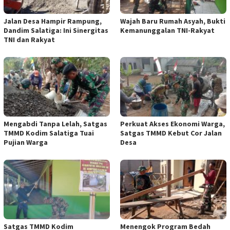
Jalan Desa Hampir Rampung,
Wajah Baru Rumah Asyah, Bukti
Dandim Salatiga: Ini Sinergitas
Kemanunggalan TNI-Rakyat
TNI dan Rakyat
Mengabdi Tanpa Lelah, Satgas
Perkuat Akses Ekonomi Warga,
TMMD Kodim Salatiga Tuai
Satgas TMMD Kebut Cor Jalan
Pujian Warga
Desa
Satgas TMMD Kodim
Menengok Program Bedah