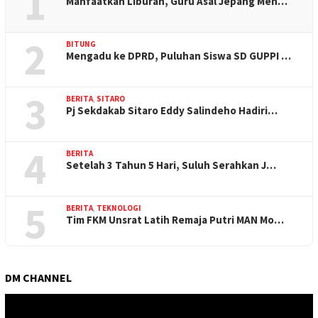
1
Manfaatkan Liburan, Guru Asal Jepang Men…
2
BITUNG
Mengadu ke DPRD, Puluhan Siswa SD GUPPI …
3
BERITA
,
SITARO
Pj Sekdakab Sitaro Eddy Salindeho Hadiri…
4
BERITA
Setelah 3 Tahun 5 Hari, Suluh Serahkan J…
5
BERITA
,
TEKNOLOGI
Tim FKM Unsrat Latih Remaja Putri MAN Mo…
DM CHANNEL
Pemutar
Video