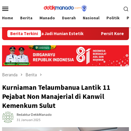
Loncat
Menu
ke
Mobile
konten
Home
Berita
Manado
Daerah
Nasional
Politik
P
umah Warga Jadi Hunian Estetik
Berita Terkini
Persit Korem 073/Makuta
Beranda
Berita
Kurniaman Telaumbanua Lantik 11
Pejabat Non Manajerial di Kanwil
Kemenkum Sulut
Redaktur DetikManado
31 Januari 2025