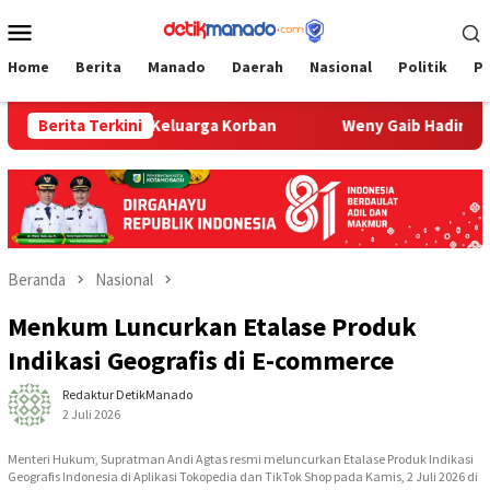
Loncat
Menu
ke
Mobile
konten
Home
Berita
Manado
Daerah
Nasional
Politik
P
bangi Rumah Keluarga Korban
Berita Terkini
Weny Gaib Hadiri Pemakama
Beranda
Nasional
Menkum Luncurkan Etalase Produk
Indikasi Geografis di E-commerce
Redaktur DetikManado
2 Juli 2026
Menteri Hukum, Supratman Andi Agtas resmi meluncurkan Etalase Produk Indikasi
Geografis Indonesia di Aplikasi Tokopedia dan TikTok Shop pada Kamis, 2 Juli 2026 di