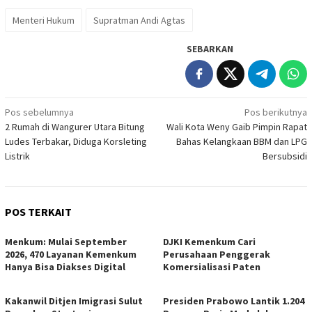
Menteri Hukum
Supratman Andi Agtas
SEBARKAN
Navigasi
Pos sebelumnya
Pos berikutnya
2 Rumah di Wangurer Utara Bitung
Wali Kota Weny Gaib Pimpin Rapat
pos
Ludes Terbakar, Diduga Korsleting
Bahas Kelangkaan BBM dan LPG
Listrik
Bersubsidi
POS TERKAIT
Menkum: Mulai September
DJKI Kemenkum Cari
2026, 470 Layanan Kemenkum
Perusahaan Penggerak
Hanya Bisa Diakses Digital
Komersialisasi Paten
Kakanwil Ditjen Imigrasi Sulut
Presiden Prabowo Lantik 1.204