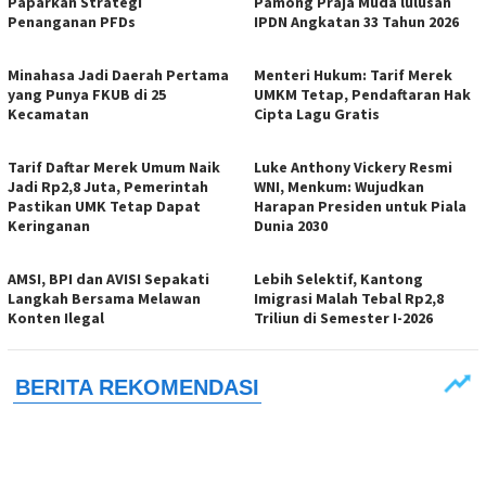
Paparkan Strategi
Pamong Praja Muda lulusan
Penanganan PFDs
IPDN Angkatan 33 Tahun 2026
Minahasa Jadi Daerah Pertama
Menteri Hukum: Tarif Merek
yang Punya FKUB di 25
UMKM Tetap, Pendaftaran Hak
Kecamatan
Cipta Lagu Gratis
Tarif Daftar Merek Umum Naik
Luke Anthony Vickery Resmi
Jadi Rp2,8 Juta, Pemerintah
WNI, Menkum: Wujudkan
Pastikan UMK Tetap Dapat
Harapan Presiden untuk Piala
Keringanan
Dunia 2030
AMSI, BPI dan AVISI Sepakati
Lebih Selektif, Kantong
Langkah Bersama Melawan
Imigrasi Malah Tebal Rp2,8
Konten Ilegal
Triliun di Semester I-2026