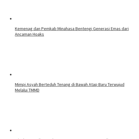
Kemenag dan Pemkab Minahasa Bentengi Generasi Emas dari
Ancaman Hoaks
Mimpi Asyah Berteduh Tenang di Bawah Atap Baru Terwujud
Melalui TMMD