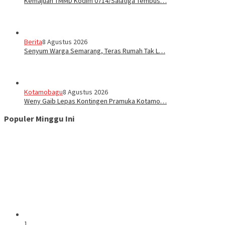
Kemajuan TMMD Kodim 0714/Salatiga Tembus…
Berita
8 Agustus 2026
Senyum Warga Semarang, Teras Rumah Tak L…
Kotamobagu
8 Agustus 2026
Weny Gaib Lepas Kontingen Pramuka Kotamo…
Populer Minggu Ini
1