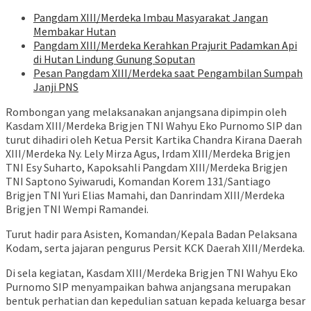
Pangdam XIII/Merdeka Imbau Masyarakat Jangan
Membakar Hutan
Pangdam XIII/Merdeka Kerahkan Prajurit Padamkan Api
di Hutan Lindung Gunung Soputan
Pesan Pangdam XIII/Merdeka saat Pengambilan Sumpah
Janji PNS
Rombongan yang melaksanakan anjangsana dipimpin oleh
Kasdam XIII/Merdeka Brigjen TNI Wahyu Eko Purnomo SIP dan
turut dihadiri oleh Ketua Persit Kartika Chandra Kirana Daerah
XIII/Merdeka Ny. Lely Mirza Agus, Irdam XIII/Merdeka Brigjen
TNI Esy Suharto, Kapoksahli Pangdam XIII/Merdeka Brigjen
TNI Saptono Syiwarudi, Komandan Korem 131/Santiago
Brigjen TNI Yuri Elias Mamahi, dan Danrindam XIII/Merdeka
Brigjen TNI Wempi Ramandei.
Turut hadir para Asisten, Komandan/Kepala Badan Pelaksana
Kodam, serta jajaran pengurus Persit KCK Daerah XIII/Merdeka.
Di sela kegiatan, Kasdam XIII/Merdeka Brigjen TNI Wahyu Eko
Purnomo SIP menyampaikan bahwa anjangsana merupakan
bentuk perhatian dan kepedulian satuan kepada keluarga besar