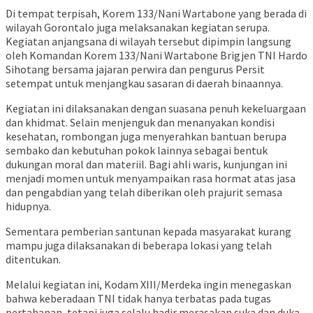
Di tempat terpisah, Korem 133/Nani Wartabone yang berada di
wilayah Gorontalo juga melaksanakan kegiatan serupa.
Kegiatan anjangsana di wilayah tersebut dipimpin langsung
oleh Komandan Korem 133/Nani Wartabone Brigjen TNI Hardo
Sihotang bersama jajaran perwira dan pengurus Persit
setempat untuk menjangkau sasaran di daerah binaannya.
Kegiatan ini dilaksanakan dengan suasana penuh kekeluargaan
dan khidmat. Selain menjenguk dan menanyakan kondisi
kesehatan, rombongan juga menyerahkan bantuan berupa
sembako dan kebutuhan pokok lainnya sebagai bentuk
dukungan moral dan materiil. Bagi ahli waris, kunjungan ini
menjadi momen untuk menyampaikan rasa hormat atas jasa
dan pengabdian yang telah diberikan oleh prajurit semasa
hidupnya.
Sementara pemberian santunan kepada masyarakat kurang
mampu juga dilaksanakan di beberapa lokasi yang telah
ditentukan.
Melalui kegiatan ini, Kodam XIII/Merdeka ingin menegaskan
bahwa keberadaan TNI tidak hanya terbatas pada tugas
pertahanan, tetapi juga selalu hadir merasakan suka dan duka