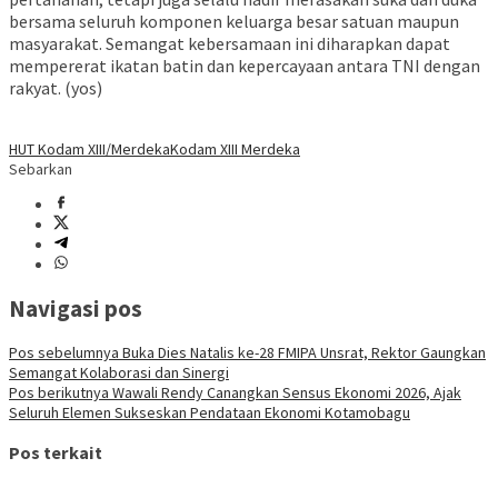
bersama seluruh komponen keluarga besar satuan maupun
masyarakat. Semangat kebersamaan ini diharapkan dapat
mempererat ikatan batin dan kepercayaan antara TNI dengan
rakyat. (yos)
HUT Kodam XIII/Merdeka
Kodam XIII Merdeka
Sebarkan
Navigasi pos
Pos sebelumnya
Buka Dies Natalis ke-28 FMIPA Unsrat, Rektor Gaungkan
Semangat Kolaborasi dan Sinergi
Pos berikutnya
Wawali Rendy Canangkan Sensus Ekonomi 2026, Ajak
Seluruh Elemen Sukseskan Pendataan Ekonomi Kotamobagu
Pos terkait