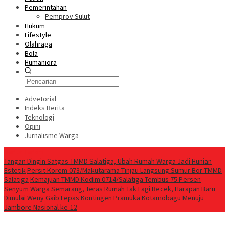
Pemerintahan
Pemprov Sulut
Hukum
Lifestyle
Olahraga
Bola
Humaniora
Advetorial
Indeks Berita
Teknologi
Opini
Jurnalisme Warga
Berita Terkini
Tangan Dingin Satgas TMMD Salatiga, Ubah Rumah Warga Jadi Hunian
Estetik
Persit Korem 073/Makutarama Tinjau Langsung Sumur Bor TMMD
Salatiga
Kemajuan TMMD Kodim 0714/Salatiga Tembus 75 Persen
Senyum Warga Semarang, Teras Rumah Tak Lagi Becek, Harapan Baru
Dimulai
Weny Gaib Lepas Kontingen Pramuka Kotamobagu Menuju
Jambore Nasional ke-12