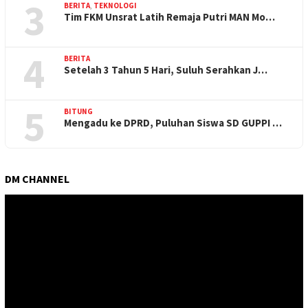
3
BERITA
,
TEKNOLOGI
Tim FKM Unsrat Latih Remaja Putri MAN Mo…
4
BERITA
Setelah 3 Tahun 5 Hari, Suluh Serahkan J…
5
BITUNG
Mengadu ke DPRD, Puluhan Siswa SD GUPPI …
DM CHANNEL
Pemutar
Video