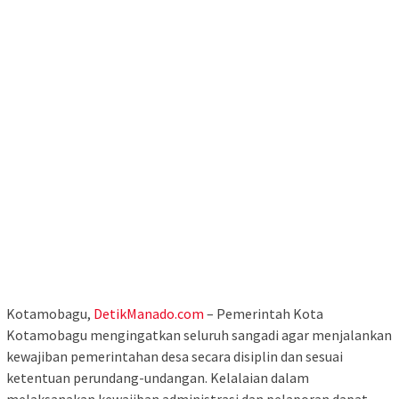
Kotamobagu,
DetikManado.com
– Pemerintah Kota
Kotamobagu mengingatkan seluruh sangadi agar menjalankan
kewajiban pemerintahan desa secara disiplin dan sesuai
ketentuan perundang-undangan. Kelalaian dalam
melaksanakan kewajiban administrasi dan pelaporan dapat