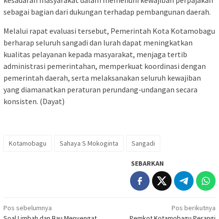
kesadaran masyarakat dalam memenuhi kewajiban perpajakan
sebagai bagian dari dukungan terhadap pembangunan daerah.
Melalui rapat evaluasi tersebut, Pemerintah Kota Kotamobagu
berharap seluruh sangadi dan lurah dapat meningkatkan
kualitas pelayanan kepada masyarakat, menjaga tertib
administrasi pemerintahan, memperkuat koordinasi dengan
pemerintah daerah, serta melaksanakan seluruh kewajiban
yang diamanatkan peraturan perundang-undangan secara
konsisten. (Dayat)
Kotamobagu
Sahaya S Mokoginta
Sangadi
SEBARKAN
Navigasi
Pos sebelumnya
Pos berikutnya
Soal Limbah dan Bau Menyengat,
Pemkot Kotamobagu Perangi