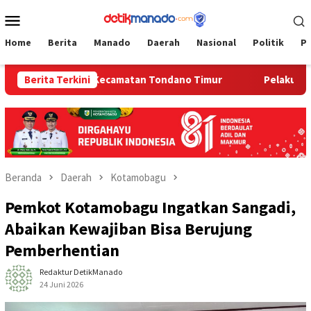
Loncat
Menu
ke
Mobile
konten
Home
Berita
Manado
Daerah
Nasional
Politik
P
erintah Kecamatan Tondano Timur
Berita Terkini
Pelaku Pencurian Bel
Beranda
Daerah
Kotamobagu
Pemkot Kotamobagu Ingatkan Sangadi,
Abaikan Kewajiban Bisa Berujung
Pemberhentian
Redaktur DetikManado
24 Juni 2026