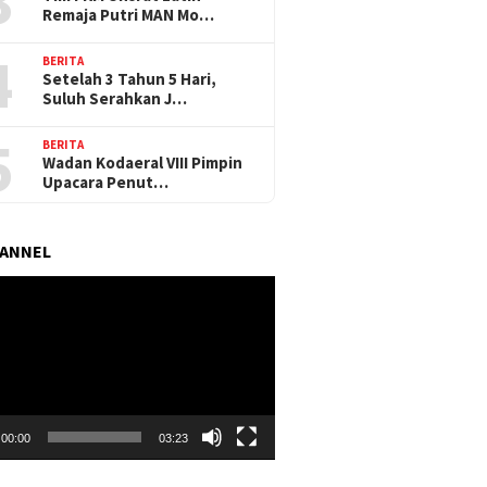
3
Remaja Putri MAN Mo…
4
BERITA
Setelah 3 Tahun 5 Hari,
Suluh Serahkan J…
5
BERITA
Wadan Kodaeral VIII Pimpin
Upacara Penut…
HANNEL
r
00:00
03:23