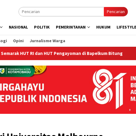
Pencarian
NASIONAL
POLITIK
PEMERINTAHAN
HUKUM
LIFESTYL
logi
Opini
Jurnalisme Warga
T RI dan HUT Pengayoman di Bapelkum Bitung
‎Bapelkum