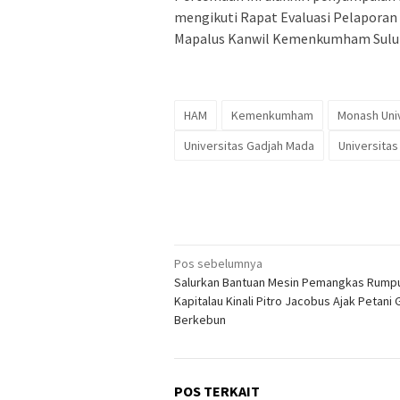
mengikuti Rapat Evaluasi Pelaporan 
Mapalus Kanwil Kemenkumham Sulut.
HAM
Kemenkumham
Monash Uni
Universitas Gadjah Mada
Universita
Navigasi
Pos sebelumnya
Salurkan Bantuan Mesin Pemangkas Rumpu
pos
Kapitalau Kinali Pitro Jacobus Ajak Petani 
Berkebun
POS TERKAIT