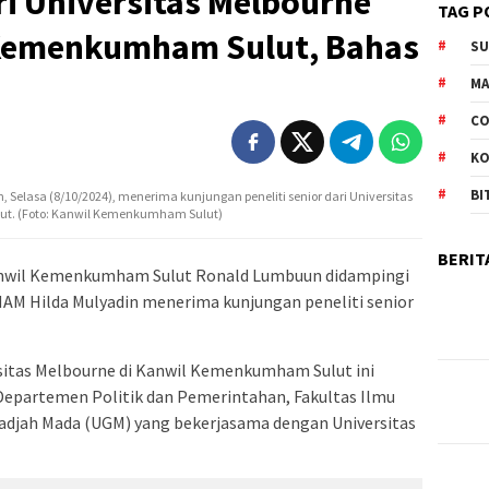
ari Universitas Melbourne
TAG P
 Kemenkumham Sulut, Bahas
S
M
CO
K
BI
lasa (8/10/2024), menerima kunjungan peneliti senior dari Universitas
ut. (Foto: Kanwil Kemenkumham Sulut)
BERIT
nwil Kemenkumham Sulut Ronald Lumbuun didampingi
HAM Hilda Mulyadin menerima kunjungan peneliti senior
rsitas Melbourne di Kanwil Kemenkumham Sulut ini
Departemen Politik dan Pemerintahan, Fakultas Ilmu
s Gadjah Mada (UGM) yang bekerjasama dengan Universitas