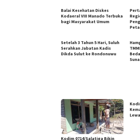
Balai Kesehatan Diskes
Pert
Kodaeral VIII Manado Terbuka
Regi
bagi Masyarakat Umum
Peng
Peta
Setelah 3 Tahun 5 Hari, Suluh
Hamp
Serahkan Jabatan Kadis
TMMD
Dikda Sulut ke Rondonuwu
Beda
Sunar
Kodi
Kema
Lewa
Kodim 0714/Salatiga Bikin