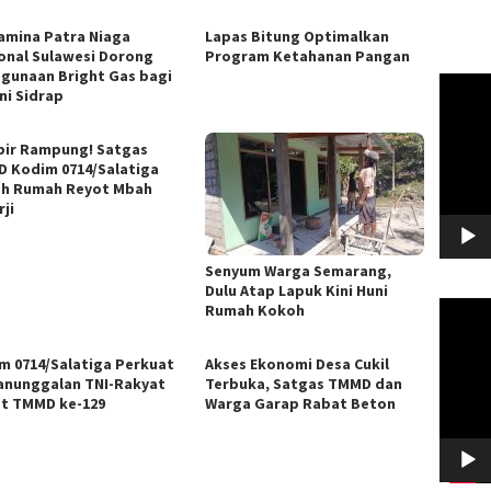
amina Patra Niaga
Lapas Bitung Optimalkan
onal Sulawesi Dorong
Program Ketahanan Pangan
gunaan Bright Gas bagi
Pemuta
ni Sidrap
Video
ir Rampung! Satgas
 Kodim 0714/Salatiga
h Rumah Reyot Mbah
ji
Senyum Warga Semarang,
Dulu Atap Lapuk Kini Huni
Pemuta
Rumah Kokoh
Video
m 0714/Salatiga Perkuat
Akses Ekonomi Desa Cukil
nunggalan TNI-Rakyat
Terbuka, Satgas TMMD dan
t TMMD ke-129
Warga Garap Rabat Beton