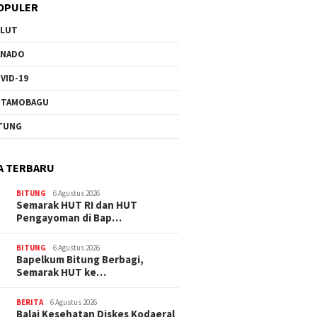
OPULER
ULUT
ANADO
VID-19
OTAMOBAGU
TUNG
A TERBARU
BITUNG
6 Agustus 2026
Semarak HUT RI dan HUT
Pengayoman di Bap…
BITUNG
6 Agustus 2026
‎Bapelkum Bitung Berbagi,
Semarak HUT ke…
BERITA
6 Agustus 2026
Balai Kesehatan Diskes Kodaeral