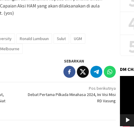
Capaian Aksi HAM yang akan dilaksanakan di aula
 (yos)
versity
Ronald Lumbuun
Sulut
UGM
s Melbourne
SEBARKAN
DM C
Pemuta
Video
Pos berikutnya
t,
Debat Pertama Pilkada Minahasa 2024, Ini Visi Misi
Giat
RD Vasung