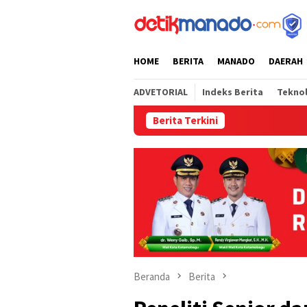
Loncat
tutup
ke
konten
HOME
BERITA
MANADO
DAERAH
ADVETORIAL
Indeks Berita
Tekno
Berita Terkini
Semarak HU
Beranda
Berita