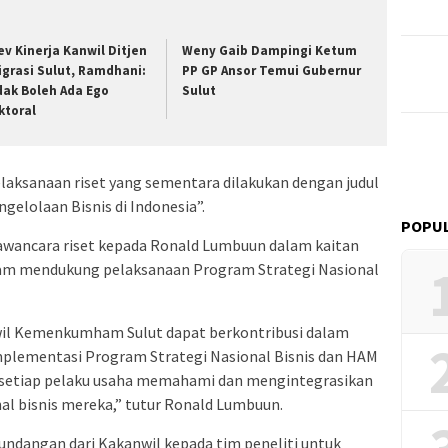
ev Kinerja Kanwil Ditjen
Weny Gaib Dampingi Ketum
igrasi Sulut, Ramdhani:
PP GP Ansor Temui Gubernur
dak Boleh Ada Ego
Sulut
ktoral
laksanaan riset yang sementara dilakukan dengan judul
gelolaan Bisnis di Indonesia”.
POPUL
awancara riset kepada Ronald Lumbuun dalam kaitan
am mendukung pelaksanaan Program Strategi Nasional
il Kemenkumham Sulut dapat berkontribusi dalam
plementasi Program Strategi Nasional Bisnis dan HAM
a setiap pelaku usaha memahami dan mengintegrasikan
al bisnis mereka,” tutur Ronald Lumbuun.
undangan dari Kakanwil kepada tim peneliti untuk