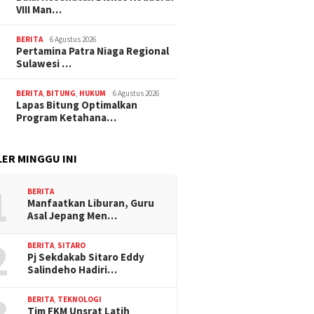
VIII Man…
BERITA
6 Agustus 2026
Pertamina Patra Niaga Regional
Sulawesi …
BERITA
,
BITUNG
,
HUKUM
6 Agustus 2026
Lapas Bitung Optimalkan
Program Ketahana…
ER MINGGU INI
1
BERITA
Manfaatkan Liburan, Guru
Asal Jepang Men…
2
BERITA
,
SITARO
Pj Sekdakab Sitaro Eddy
Salindeho Hadiri…
BERITA
,
TEKNOLOGI
Tim FKM Unsrat Latih