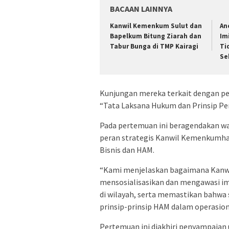
BACAAN LAINNYA
‎Kanwil Kemenkum Sulut dan
An
Bapelkum Bitung Ziarah dan
Im
Tabur Bunga di TMP Kairagi
Ti
Se
Kunjungan mereka terkait dengan pe
“Tata Laksana Hukum dan Prinsip Pen
Pada pertemuan ini beragendakan w
peran strategis Kanwil Kemenkumh
Bisnis dan HAM.
“Kami menjelaskan bagaimana Kanw
mensosialisasikan dan mengawasi im
di wilayah, serta memastikan bahw
prinsip-prinsip HAM dalam operasion
Pertemuan ini diakhiri penyampaian 