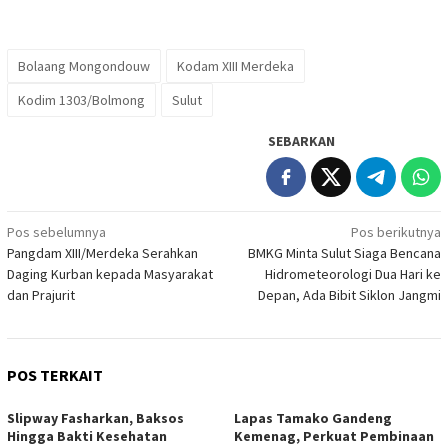
Bolaang Mongondouw
Kodam XIII Merdeka
Kodim 1303/Bolmong
Sulut
SEBARKAN
Navigasi
Pos sebelumnya
Pos berikutnya
Pangdam XIII/Merdeka Serahkan
BMKG Minta Sulut Siaga Bencana
pos
Daging Kurban kepada Masyarakat
Hidrometeorologi Dua Hari ke
dan Prajurit
Depan, Ada Bibit Siklon Jangmi
POS TERKAIT
Slipway Fasharkan, Baksos
Lapas Tamako Gandeng
Hingga Bakti Kesehatan
Kemenag, Perkuat Pembinaan