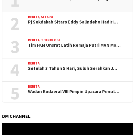
1
2
BERITA
,
SITARO
Pj Sekdakab Sitaro Eddy Salindeho Hadiri…
3
BERITA
,
TEKNOLOGI
Tim FKM Unsrat Latih Remaja Putri MAN Mo…
4
BERITA
Setelah 3 Tahun 5 Hari, Suluh Serahkan J…
5
BERITA
Wadan Kodaeral VIII Pimpin Upacara Penut…
DM CHANNEL
Pemutar
Video