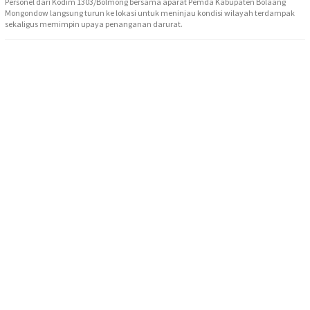
Personel dari Kodim 1303/Bolmong bersama aparat Pemda Kabupaten Bolaang
Mongondow langsung turun ke lokasi untuk meninjau kondisi wilayah terdampak
sekaligus memimpin upaya penanganan darurat.