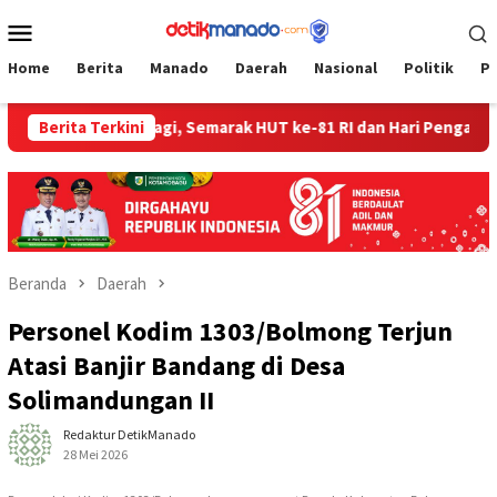
Loncat
Menu
ke
Mobile
konten
Home
Berita
Manado
Daerah
Nasional
Politik
P
m Bitung Berbagi, Semarak HUT ke-81 RI dan Hari Pengayoman ke
Berita Terkini
Beranda
Daerah
Personel Kodim 1303/Bolmong Terjun
Atasi Banjir Bandang di Desa
Solimandungan II
Redaktur DetikManado
28 Mei 2026