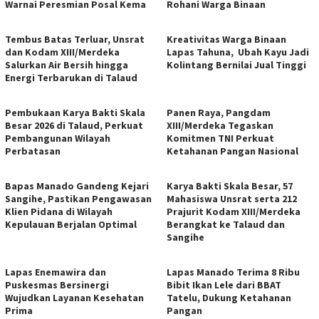
Warnai Peresmian Posal Kema
Rohani Warga Binaan
Tembus Batas Terluar, Unsrat
Kreativitas Warga Binaan
dan Kodam XIII/Merdeka
Lapas Tahuna, Ubah Kayu Jadi
Salurkan Air Bersih hingga
Kolintang Bernilai Jual Tinggi
Energi Terbarukan di Talaud
Pembukaan Karya Bakti Skala
Panen Raya, Pangdam
Besar 2026 di Talaud, Perkuat
XIII/Merdeka Tegaskan
Pembangunan Wilayah
Komitmen TNI Perkuat
Perbatasan
Ketahanan Pangan Nasional
Bapas Manado Gandeng Kejari
Karya Bakti Skala Besar, 57
Sangihe, Pastikan Pengawasan
Mahasiswa Unsrat serta 212
Klien Pidana di Wilayah
Prajurit Kodam XIII/Merdeka
Kepulauan Berjalan Optimal
Berangkat ke Talaud dan
Sangihe
Lapas Enemawira dan
Lapas Manado Terima 8 Ribu
Puskesmas Bersinergi
Bibit Ikan Lele dari BBAT
Wujudkan Layanan Kesehatan
Tatelu, Dukung Ketahanan
Prima
Pangan