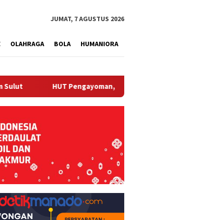
tutup
JUMAT, 7 AGUSTUS 2026
E
OLAHRAGA
BOLA
HUMANIORA
HUT Pengayoman, Kanwil Kemenkum Sulut Gelar Pameran Layana