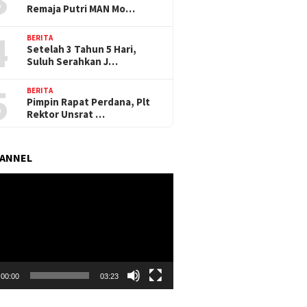
Remaja Putri MAN Mo…
4
BERITA
Setelah 3 Tahun 5 Hari,
Suluh Serahkan J…
5
BERITA
Pimpin Rapat Perdana, Plt
Rektor Unsrat …
HANNEL
r
00:00
03:23