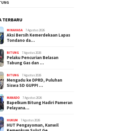
TUNG
A TERBARU
MINAHASA
7 Agustus 2026
Aksi Bersih Kemerdekaan Lapas
Tondano da…
BITUNG
7 Agustus 2026
Pelaku Pencurian Belasan
Tabung Gas dan …
BITUNG
7 Agustus 2026
Mengadu ke DPRD, Puluhan
Siswa SD GUPPI …
MANADO
7 Agustus 2026
‎Bapelkum Bitung Hadiri Pameran
Pelayana…
HUKUM
7 Agustus 2026
HUT Pengayoman, Kanwil
Kemenkum Sulut Ge…