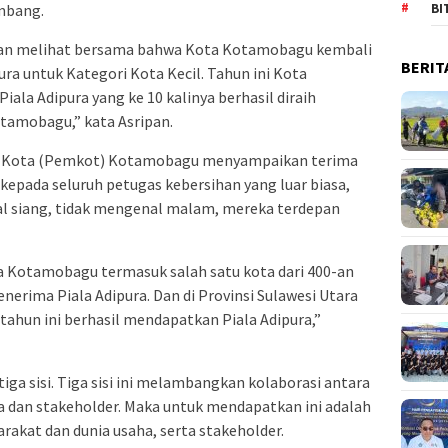
mbang.
BI
 dan melihat bersama bahwa Kota Kotamobagu kembali
BERIT
ura untuk Kategori Kota Kecil. Tahun ini Kota
a Adipura yang ke 10 kalinya berhasil diraih
tamobagu,” kata Asripan.
ah Kota (Pemkot) Kotamobagu menyampaikan terima
kepada seluruh petugas kebersihan yang luar biasa,
al siang, tidak mengenal malam, mereka terdepan
a Kotamobagu termasuk salah satu kota dari 400-an
erima Piala Adipura. Dan di Provinsi Sulawesi Utara
tahun ini berhasil mendapatkan Piala Adipura,”
tiga sisi. Tiga sisi ini melambangkan kolaborasi antara
a dan stakeholder. Maka untuk mendapatkan ini adalah
akat dan dunia usaha, serta stakeholder.