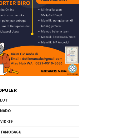
OPULER
ULUT
ANADO
VID-19
OTAMOBAGU