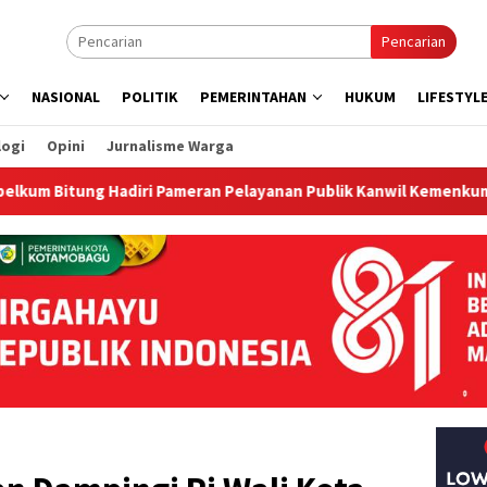
Pencarian
NASIONAL
POLITIK
PEMERINTAHAN
HUKUM
LIFESTYL
logi
Opini
Jurnalisme Warga
Hadiri Pameran Pelayanan Publik Kanwil Kemenkum Sulut