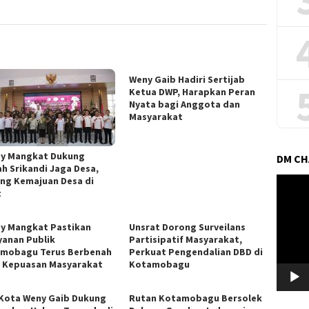
Weny Gaib Hadiri Sertijab
Ketua DWP, Harapkan Peran
Nyata bagi Anggota dan
Masyarakat
y Mangkat Dukung
DM C
ah Srikandi Jaga Desa,
ng Kemajuan Desa di
Pemuta
t
Video
y Mangkat Pastikan
Unsrat Dorong Surveilans
yanan Publik
Partisipatif Masyarakat,
mobagu Terus Berbenah
Perkuat Pengendalian DBD di
 Kepuasan Masyarakat
Kotamobagu
 Kota Weny Gaib Dukung
Rutan Kotamobagu Bersolek