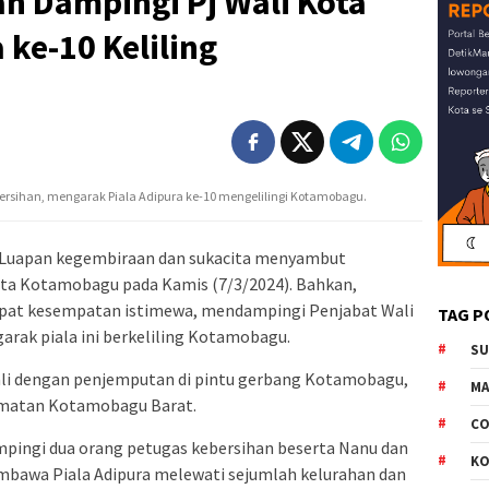
n Dampingi Pj Wali Kota
 ke-10 Keliling
bersihan, mengarak Piala Adipura ke-10 mengelilingi Kotamobagu.
Luapan kegembiraan dan sukacita menyambut
Kota Kotamobagu pada Kamis (7/3/2024). Bahkan,
pat kesempatan istimewa, mendampingi Penjabat Wali
TAG P
arak piala ini berkeliling Kotamobagu.
S
ali dengan penjemputan di pintu gerbang Kotamobagu,
M
amatan Kotamobagu Barat.
CO
mpingi dua orang petugas kebersihan beserta Nanu dan
K
mbawa Piala Adipura melewati sejumlah kelurahan dan