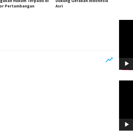
gakan Hukum Terpadu di
Dukung Gerakan Indonesia
or Pertambangan
Asri
Pemuta
Video
Pemuta
Video