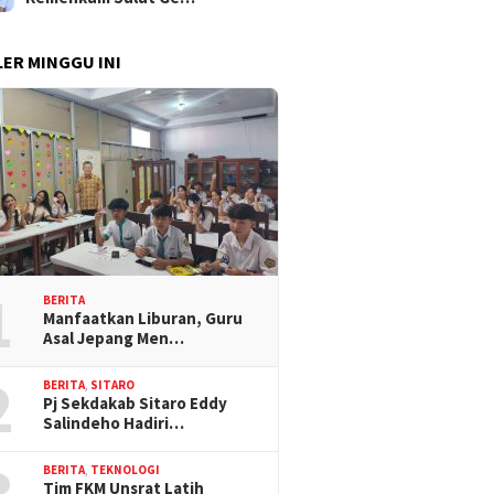
ER MINGGU INI
1
BERITA
Manfaatkan Liburan, Guru
Asal Jepang Men…
2
BERITA
,
SITARO
Pj Sekdakab Sitaro Eddy
Salindeho Hadiri…
3
BERITA
,
TEKNOLOGI
Tim FKM Unsrat Latih