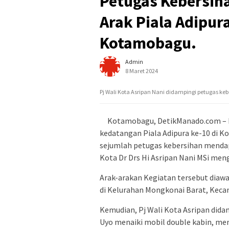
Petugas Kebersiha
Arak Piala Adipura
Kotamobagu.
Admin
8 Maret 2024
Pj Wali Kota Asripan Nani didampingi petugas ke
Kotamobagu, DetikManado.com – 
kedatangan Piala Adipura ke-10 di 
sejumlah petugas kebersihan menda
Kota Dr Drs Hi Asripan Nani MSi meng
Arak-arakan Kegiatan tersebut diaw
di Kelurahan Mongkonai Barat, Kec
Kemudian, Pj Wali Kota Asripan dida
Uyo menaiki mobil double kabin, me