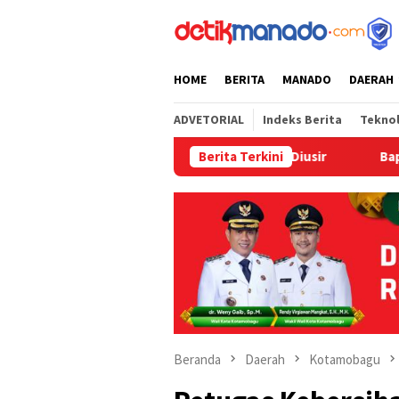
Loncat
tutup
ke
konten
HOME
BERITA
MANADO
DAERAH
ADVETORIAL
Indeks Berita
Tekno
a SD GUPPI 1 Bitung Terancam Diusir
Berita Terkini
‎Bapelkum Bitung 
Beranda
Daerah
Kotamobagu