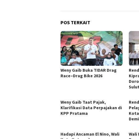
POS TERKAIT
Weny Gaib Buka TIDAR Drag
Rend
Race–Drag Bike 2026
Kipr
Doro
Sulu
Weny Gaib Taat Pajak,
Rend
Klarifikasi Data Perpajakan di
Pela
KPP Pratama
Kota
Demi
Hadapi Ancaman El Nino, Wali
Wali