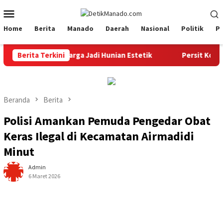
Loncat
Menu
ke
Mobile
konten
Home
Berita
Manado
Daerah
Nasional
Politik
P
Ubah Rumah Warga Jadi Hunian Estetik
Berita Terkini
Persit Korem 073
Beranda
Berita
Polisi Amankan Pemuda Pengedar Obat
Keras Ilegal di Kecamatan Airmadidi
Minut
Admin
6 Maret 2026