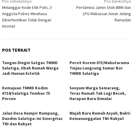
Navigasi
Pos sebelumnya
Pos berikutnya
Melanggar Kode Etik Polri, 3
Pertamina Jamin Stok BBM dan
pos
Anggota Polres Minahasa
LPG Makassar Aman Jelang
Diberhentikan Tidak Dengan
Ramadan
Hormat
POS TERKAIT
Tangan Dingin Satgas TMMD
Persit Korem 073/Makutarama
Salatiga, Ubah Rumah Warga
Tinjau Langsung Sumur Bor
Jadi Hunian Estetik
TMMD Salatiga
Kemajuan TMMD Kodim
Senyum Warga Semarang,
0714/Salatiga Tembus 75
Teras Rumah Tak Lagi Becek,
Persen
Harapan Baru Dimulai
Jalan Desa Hampir Rampung,
Wajah Baru Rumah Asyah, Bukti
Dandim Salatiga: Ini Sinergitas
Kemanunggalan TNI-Rakyat
TNI dan Rakyat