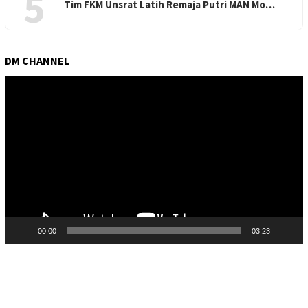
5
Tim FKM Unsrat Latih Remaja Putri MAN Mo…
DM CHANNEL
Pemutar
Video
00:00
03:23