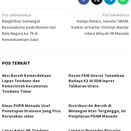
Navigasi
Pos sebelumnya
Pos berikutnya
Bangkitkan Semangat
Hadapi Nataru, Senator SBANL
pos
Nasionalisme pada Momen Hari
Kunker di Kantor Otoritas Bandar
Bela Negara ke-76 di
Udara Wilayah VIII Manado
Kemenkumham Sulut
POS TERKAIT
Aksi Bersih Kemerdekaan
Dosen FKM Unsrat Tanamkan
Lapas Tondano dan
Budaya K3 di SDN Inpres
Pemerintah Kecamatan
Talikuran Utara
Tondano Timur
Dinas PUPR Manado Usut
Distribusi Air Bersih di
Penutupan Drainase yang Picu
Winangun Atas Terganggu, Ini
Kerusakan Jalan
Penjelasan PDAM Manado
Lapas Kelas IIB Tondano
Langgar Prosedur Biosolar