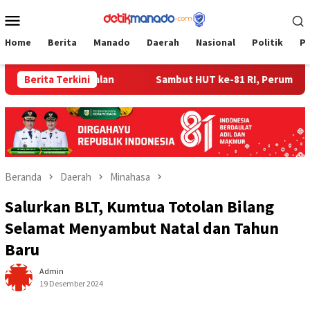
Loncat
Menu
ke
Mobile
konten
Home
Berita
Manado
Daerah
Nasional
Politik
P
 Betonisasi Jalan
Berita Terkini
Sambut HUT ke-81 RI, Perumda Pasar 
Beranda
Daerah
Minahasa
Salurkan BLT, Kumtua Totolan Bilang
Selamat Menyambut Natal dan Tahun
Baru
Admin
19 Desember 2024