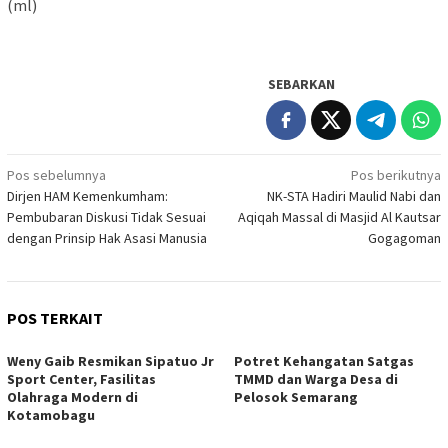
(ml)
SEBARKAN
Navigasi
Pos sebelumnya
Pos berikutnya
Dirjen HAM Kemenkumham:
NK-STA Hadiri Maulid Nabi dan
pos
Pembubaran Diskusi Tidak Sesuai
Aqiqah Massal di Masjid Al Kautsar
dengan Prinsip Hak Asasi Manusia
Gogagoman
POS TERKAIT
Weny Gaib Resmikan Sipatuo Jr
Potret Kehangatan Satgas
Sport Center, Fasilitas
TMMD dan Warga Desa di
Olahraga Modern di
Pelosok Semarang
Kotamobagu