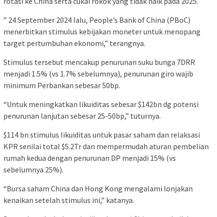
rotasi ke China serta cukai rokok yang tidak naik pada 2025.
” 24 September 2024 lalu, People’s Bank of China (PBoC)
menerbitkan stimulus kebijakan moneter untuk menopang
target pertumbuhan ekonomi,” terangnya.
Stimulus tersebut mencakup penurunan suku bunga 7DRR
menjadi 1.5% (vs 1.7% sebelumnya), penurunan giro wajib
minimum Perbankan sebesar 50bp.
“Untuk meningkatkan likuiditas sebesar $142bn dg potensi
penurunan lanjutan sebesar 25-50bp,” tuturnya.
$114 bn stimulus likuiditas untuk pasar saham dan relaksasi
KPR senilai total $5.2Tr dan mempermudah aturan pembelian
rumah kedua dengan penurunan DP menjadi 15% (vs
sebelumnya 25%).
“Bursa saham China dan Hong Kong mengalami lonjakan
kenaikan setelah stimulus ini,” katanya.