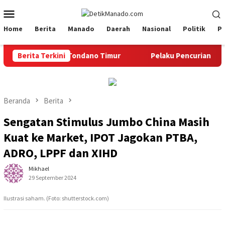
Loncat
Menu
ke
Mobile
konten
Home
Berita
Manado
Daerah
Nasional
Politik
P
amatan Tondano Timur
Berita Terkini
Pelaku Pencurian Belasan Tabung G
Beranda
Berita
Sengatan Stimulus Jumbo China Masih
Kuat ke Market, IPOT Jagokan PTBA,
ADRO, LPPF dan XIHD
Mikhael
29 September 2024
Ilustrasi saham. (Foto: shutterstock.com)