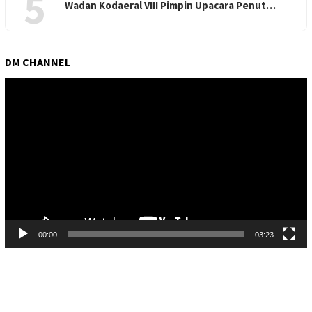
5
Wadan Kodaeral VIII Pimpin Upacara Penut…
DM CHANNEL
Pemutar
Video
00:00
03:23