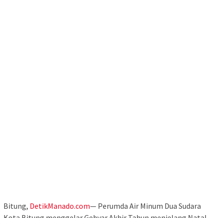
Bitung,
DetikManado.com
— Perumda Air Minum Dua Sudara
Kota Bitung menggelar Gebyar Akhir Tahun menjelang Natal