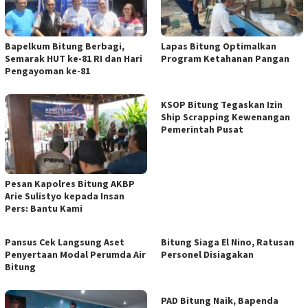
‎Bapelkum Bitung Berbagi,
Lapas Bitung Optimalkan
Semarak HUT ke-81 RI dan Hari
Program Ketahanan Pangan
Pengayoman ke-81
KSOP Bitung Tegaskan Izin
Ship Scrapping Kewenangan
Pemerintah Pusat
Pesan Kapolres Bitung AKBP
Arie Sulistyo kepada Insan
Pers: Bantu Kami
Pansus Cek Langsung Aset
Bitung Siaga El Nino, Ratusan
Penyertaan Modal Perumda Air
Personel Disiagakan
Bitung
PAD Bitung Naik, Bapenda