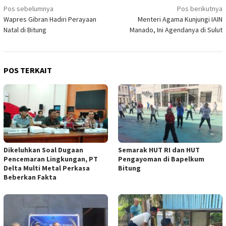
Navigasi
Pos sebelumnya
Pos berikutnya
Wapres Gibran Hadiri Perayaan
Menteri Agama Kunjungi IAIN
pos
Natal di Bitung
Manado, Ini Agendanya di Sulut
POS TERKAIT
Dikeluhkan Soal Dugaan
Semarak HUT RI dan HUT
Pencemaran Lingkungan, PT
Pengayoman di Bapelkum
Delta Multi Metal Perkasa
Bitung
Beberkan Fakta