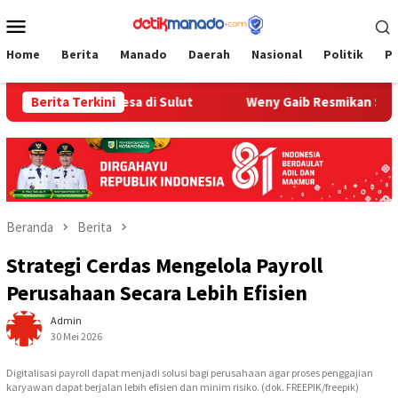
Loncat
Menu
ke
Mobile
konten
Home
Berita
Manado
Daerah
Nasional
Politik
P
emajuan Desa di Sulut
Berita Terkini
Weny Gaib Resmikan Sipatuo Jr Sp
Beranda
Berita
Strategi Cerdas Mengelola Payroll
Perusahaan Secara Lebih Efisien
Admin
30 Mei 2026
Digitalisasi payroll dapat menjadi solusi bagi perusahaan agar proses penggajian
karyawan dapat berjalan lebih efisien dan minim risiko. (dok. FREEPIK/freepik)