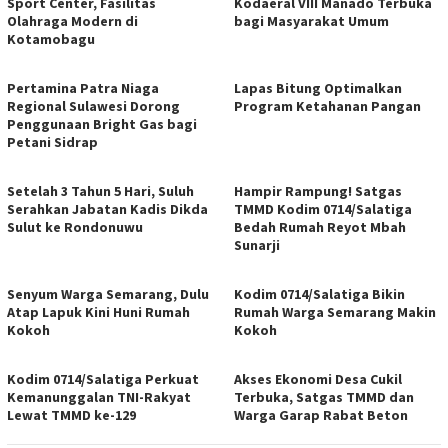
Sport Center, Fasilitas
Kodaeral VIII Manado Terbuka
Olahraga Modern di
bagi Masyarakat Umum
Kotamobagu
Pertamina Patra Niaga
Lapas Bitung Optimalkan
Regional Sulawesi Dorong
Program Ketahanan Pangan
Penggunaan Bright Gas bagi
Petani Sidrap
Setelah 3 Tahun 5 Hari, Suluh
Hampir Rampung! Satgas
Serahkan Jabatan Kadis Dikda
TMMD Kodim 0714/Salatiga
Sulut ke Rondonuwu
Bedah Rumah Reyot Mbah
Sunarji
Senyum Warga Semarang, Dulu
Kodim 0714/Salatiga Bikin
Atap Lapuk Kini Huni Rumah
Rumah Warga Semarang Makin
Kokoh
Kokoh
Kodim 0714/Salatiga Perkuat
Akses Ekonomi Desa Cukil
Kemanunggalan TNI-Rakyat
Terbuka, Satgas TMMD dan
Lewat TMMD ke-129
Warga Garap Rabat Beton