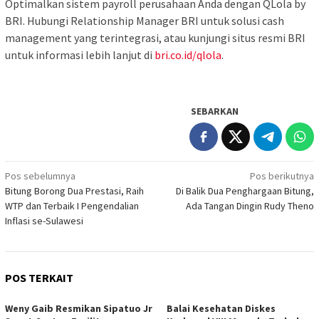
Optimalkan sistem payroll perusahaan Anda dengan QLola by
BRI. Hubungi Relationship Manager BRI untuk solusi cash
management yang terintegrasi, atau kunjungi situs resmi BRI
untuk informasi lebih lanjut di
bri.co.id/qlola
.
SEBARKAN
Navigasi
Pos sebelumnya
Pos berikutnya
Bitung Borong Dua Prestasi, Raih
Di Balik Dua Penghargaan Bitung,
pos
WTP dan Terbaik I Pengendalian
Ada Tangan Dingin Rudy Theno
Inflasi se-Sulawesi
POS TERKAIT
Weny Gaib Resmikan Sipatuo Jr
Balai Kesehatan Diskes