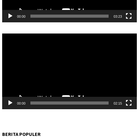
00:00
03:23
Pemutar
Video
00:00
02:15
BERITA POPULER