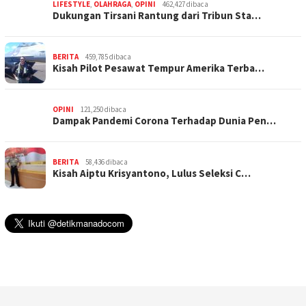
LIFESTYLE
,
OLAHRAGA
,
OPINI
462,427 dibaca
Dukungan Tirsani Rantung dari Tribun Sta…
BERITA
459,785 dibaca
Kisah Pilot Pesawat Tempur Amerika Terba…
OPINI
121,250 dibaca
Dampak Pandemi Corona Terhadap Dunia Pen…
BERITA
58,436 dibaca
Kisah Aiptu Krisyantono, Lulus Seleksi C…