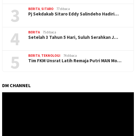
3
BERITA
,
SITARO
77 dibaca
Pj Sekdakab Sitaro Eddy Salindeho Hadiri…
4
BERITA
75 dibaca
Setelah 3 Tahun 5 Hari, Suluh Serahkan J…
5
BERITA
,
TEKNOLOGI
74 dibaca
Tim FKM Unsrat Latih Remaja Putri MAN Mo…
DM CHANNEL
Pemutar
Video