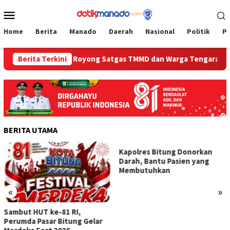
Loncat
Menu
ke
Mobile
konten
Home
Berita
Manado
Daerah
Nasional
Politik
P
Potret Gotong Royong Satgas TMMD dan Warga Tengaran Betonis
Berita Terkini
BERITA UTAMA
Kapolres Bitung Donorkan
Darah, Bantu Pasien yang
Membutuhkan
«
»
Sambut HUT ke-81 RI,
Perumda Pasar Bitung Gelar