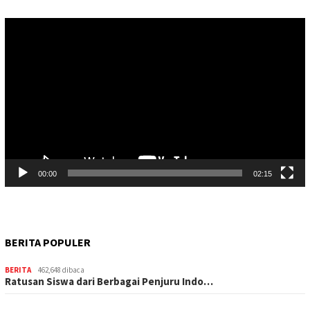
Pemutar
Video
00:00
02:15
BERITA POPULER
BERITA
462,648 dibaca
Ratusan Siswa dari Berbagai Penjuru Indo…