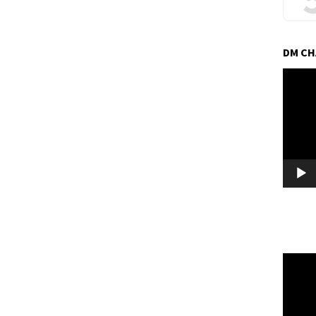
DM C
Pemuta
Video
Pemuta
Video