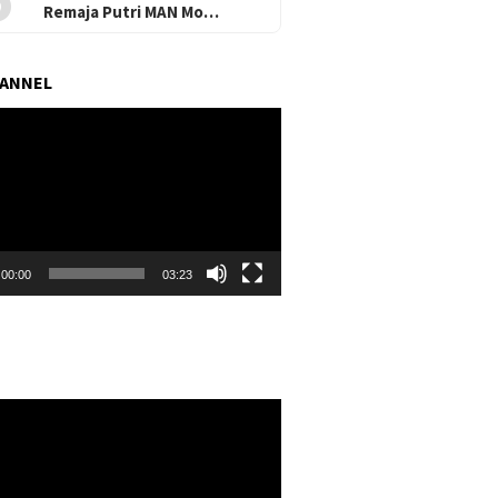
Remaja Putri MAN Mo…
HANNEL
r
00:00
03:23
r