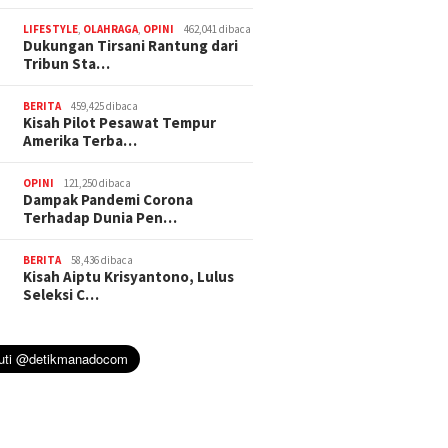
LIFESTYLE
,
OLAHRAGA
,
OPINI
462,041 dibaca
Dukungan Tirsani Rantung dari
Tribun Sta…
BERITA
459,425 dibaca
Kisah Pilot Pesawat Tempur
Amerika Terba…
OPINI
121,250 dibaca
Dampak Pandemi Corona
Terhadap Dunia Pen…
BERITA
58,436 dibaca
Kisah Aiptu Krisyantono, Lulus
Seleksi C…