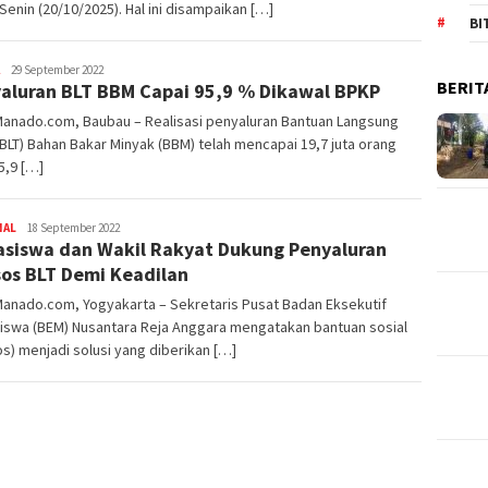
Senin (20/10/2025). Hal ini disampaikan […]
BI
Redaktur
29 September 2022
BERIT
aluran BLT BBM Capai 95,9 % Dikawal BPKP
DetikManado
Manado.com, Baubau – Realisasi penyaluran Bantuan Langsung
(BLT) Bahan Bakar Minyak (BBM) telah mencapai 19,7 juta orang
5,9 […]
NAL
Redaktur
18 September 2022
siswa dan Wakil Rakyat Dukung Penyaluran
DetikManado
os BLT Demi Keadilan
Manado.com, Yogyakarta – Sekretaris Pusat Badan Eksekutif
iswa (BEM) Nusantara Reja Anggara mengatakan bantuan sosial
s) menjadi solusi yang diberikan […]