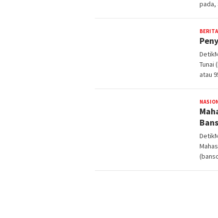
pada, 
BERITA
Peny
Detik
Tunai 
atau 9
NASIO
Maha
Bans
Detik
Mahas
(banso