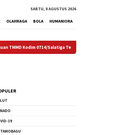
tutup
SABTU, 8 AGUSTUS 2026
E
OLAHRAGA
BOLA
HUMANIORA
 Kodim 0714/Salatiga Tembus 75 Persen
Senyum Warga S
OPULER
ULUT
ANADO
VID-19
OTAMOBAGU