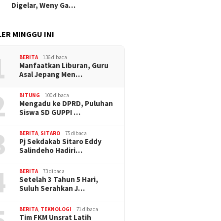
Digelar, Weny Ga…
ER MINGGU INI
1
BERITA
136 dibaca
Manfaatkan Liburan, Guru
Asal Jepang Men…
2
BITUNG
100 dibaca
Mengadu ke DPRD, Puluhan
Siswa SD GUPPI …
3
BERITA
,
SITARO
75 dibaca
Pj Sekdakab Sitaro Eddy
Salindeho Hadiri…
4
BERITA
73 dibaca
Setelah 3 Tahun 5 Hari,
Suluh Serahkan J…
5
BERITA
,
TEKNOLOGI
71 dibaca
Tim FKM Unsrat Latih