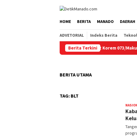
Loncat
tutup
ke
konten
HOME
BERITA
MANADO
DAERAH
ADVETORIAL
Indeks Berita
Tekno
Berita Terkini
Persit Korem 073/Makutarama T
BERITA UTAMA
TAG:
BLT
NASIO
Kaba
Kelu
Tange
progra