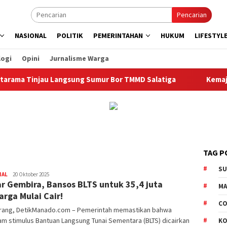
Pencarian
NASIONAL
POLITIK
PEMERINTAHAN
HUKUM
LIFESTYL
logi
Opini
Jurnalisme Warga
injau Langsung Sumur Bor TMMD Salatiga
Kemajuan TMMD
TAG P
S
NAL
Redaktur
20 Oktober 2025
r Gembira, Bansos BLTS untuk 35,4 juta
DetikManado
M
arga Mulai Cair!
CO
rang, DetikManado.com – Pemerintah memastikan bahwa
m stimulus Bantuan Langsung Tunai Sementara (BLTS) dicairkan
K