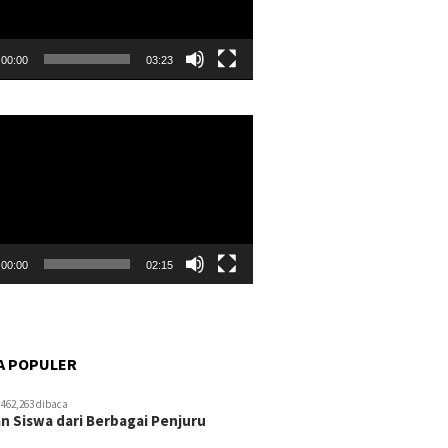
00:00
03:23
r
00:00
02:15
A POPULER
462,263 dibaca
n Siswa dari Berbagai Penjuru