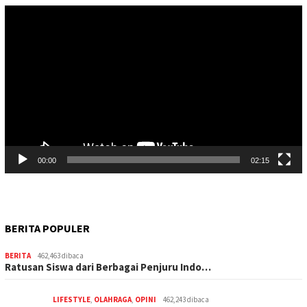
Pemutar
Video
00:00
02:15
BERITA POPULER
BERITA
462,463 dibaca
Ratusan Siswa dari Berbagai Penjuru Indo…
LIFESTYLE
,
OLAHRAGA
,
OPINI
462,243 dibaca