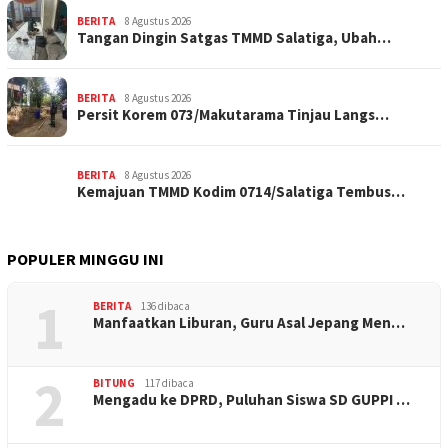
BERITA
8 Agustus 2026
Tangan Dingin Satgas TMMD Salatiga, Ubah…
BERITA
8 Agustus 2026
Persit Korem 073/Makutarama Tinjau Langs…
BERITA
8 Agustus 2026
Kemajuan TMMD Kodim 0714/Salatiga Tembus…
POPULER MINGGU INI
1
BERITA
136 dibaca
Manfaatkan Liburan, Guru Asal Jepang Men…
2
BITUNG
117 dibaca
Mengadu ke DPRD, Puluhan Siswa SD GUPPI …