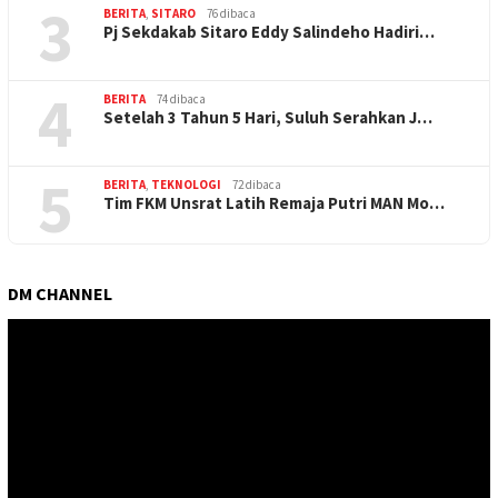
3
BERITA
,
SITARO
76 dibaca
Pj Sekdakab Sitaro Eddy Salindeho Hadiri…
4
BERITA
74 dibaca
Setelah 3 Tahun 5 Hari, Suluh Serahkan J…
5
BERITA
,
TEKNOLOGI
72 dibaca
Tim FKM Unsrat Latih Remaja Putri MAN Mo…
DM CHANNEL
Pemutar
Video