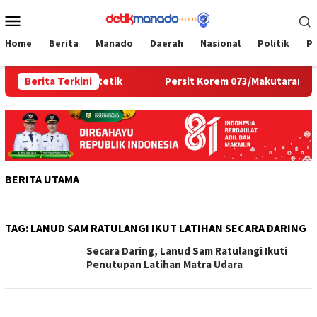
Loncat
Menu
ke
Mobile
konten
Home
Berita
Manado
Daerah
Nasional
Politik
P
a Jadi Hunian Estetik
Berita Terkini
Persit Korem 073/Makutarama Tin
BERITA UTAMA
TAG:
LANUD SAM RATULANGI IKUT LATIHAN SECARA DARING
Secara Daring, Lanud Sam Ratulangi Ikuti
Penutupan Latihan Matra Udara