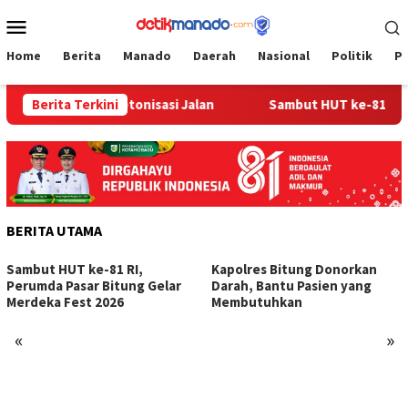
Loncat
Menu
ke
Mobile
konten
Home
Berita
Manado
Daerah
Nasional
Politik
P
ga Tengaran Betonisasi Jalan
Berita Terkini
Sambut HUT ke-81 RI, Per
BERITA UTAMA
Sambut HUT ke-81 RI,
Kapolres Bitung Donorkan
Perumda Pasar Bitung Gelar
Darah, Bantu Pasien yang
Merdeka Fest 2026
Membutuhkan
«
»