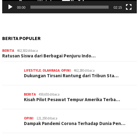
00:00
02:15
BERITA POPULER
BERITA
462,502 dibaca
Ratusan Siswa dari Berbagai Penjuru Indo…
LIFESTYLE
,
OLAHRAGA
,
OPINI
462,280 dibaca
Dukungan Tirsani Rantung dari Tribun Sta…
BERITA
459,655 dibaca
Kisah Pilot Pesawat Tempur Amerika Terba…
OPINI
121,250 dibaca
Dampak Pandemi Corona Terhadap Dunia Pen…