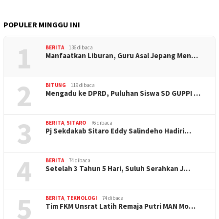
POPULER MINGGU INI
1
BERITA
136 dibaca
Manfaatkan Liburan, Guru Asal Jepang Men…
2
BITUNG
119 dibaca
Mengadu ke DPRD, Puluhan Siswa SD GUPPI …
3
BERITA
,
SITARO
76 dibaca
Pj Sekdakab Sitaro Eddy Salindeho Hadiri…
4
BERITA
74 dibaca
Setelah 3 Tahun 5 Hari, Suluh Serahkan J…
5
BERITA
,
TEKNOLOGI
74 dibaca
Tim FKM Unsrat Latih Remaja Putri MAN Mo…