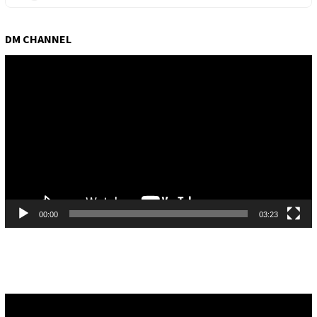
DM CHANNEL
Pemutar
Video
00:00
03:23
Pemutar
Video