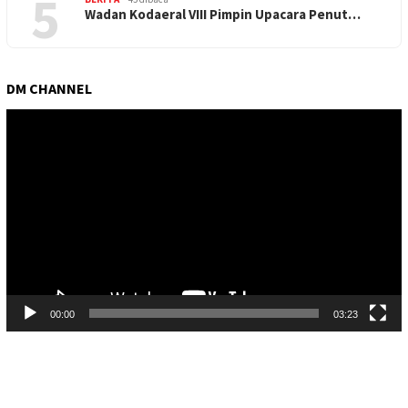
5
Wadan Kodaeral VIII Pimpin Upacara Penut…
DM CHANNEL
Pemutar
Video
00:00
03:23