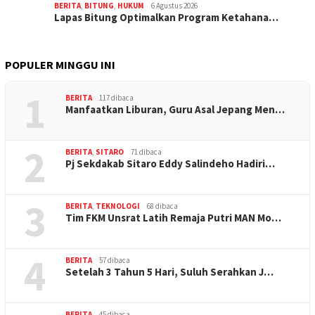
BERITA
,
BITUNG
,
HUKUM
6 Agustus 2026
Lapas Bitung Optimalkan Program Ketahana…
POPULER MINGGU INI
1
BERITA
117 dibaca
Manfaatkan Liburan, Guru Asal Jepang Men…
2
BERITA
,
SITARO
71 dibaca
Pj Sekdakab Sitaro Eddy Salindeho Hadiri…
3
BERITA
,
TEKNOLOGI
68 dibaca
Tim FKM Unsrat Latih Remaja Putri MAN Mo…
4
BERITA
57 dibaca
Setelah 3 Tahun 5 Hari, Suluh Serahkan J…
BERITA
45 dibaca