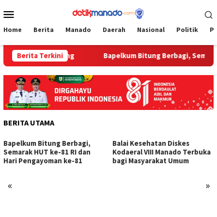
Loncat
Menu
ke
Mobile
konten
Home
Berita
Manado
Daerah
Nasional
Politik
P
i Bapelkum Bitung
Berita Terkini
‎Bapelkum Bitung Berbagi, Semarak H
BERITA UTAMA
‎Bapelkum Bitung Berbagi,
Balai Kesehatan Diskes
Semarak HUT ke-81 RI dan
Kodaeral VIII Manado Terbuka
Hari Pengayoman ke-81
bagi Masyarakat Umum
«
»