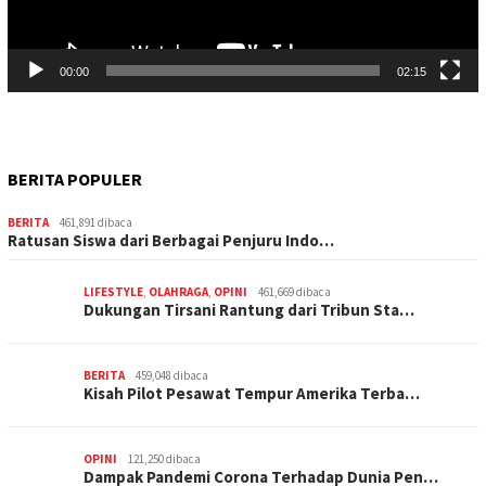
00:00
02:15
BERITA POPULER
BERITA
461,891 dibaca
Ratusan Siswa dari Berbagai Penjuru Indo…
LIFESTYLE
,
OLAHRAGA
,
OPINI
461,669 dibaca
Dukungan Tirsani Rantung dari Tribun Sta…
BERITA
459,048 dibaca
Kisah Pilot Pesawat Tempur Amerika Terba…
OPINI
121,250 dibaca
Dampak Pandemi Corona Terhadap Dunia Pen…