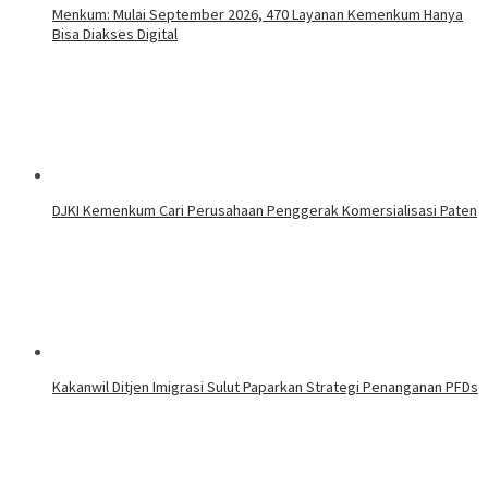
Menkum: Mulai September 2026, 470 Layanan Kemenkum Hanya
Bisa Diakses Digital
DJKI Kemenkum Cari Perusahaan Penggerak Komersialisasi Paten
Kakanwil Ditjen Imigrasi Sulut Paparkan Strategi Penanganan PFDs