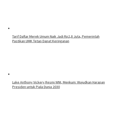
Tarif Daftar Merek Umum Naik Jadi Rp2,8 Juta, Pemerintah
Pastikan UMK Tetap Dapat Keringanan
Luke Anthony Vickery Resmi WNI, Menkum: Wujudkan Harapan
Presiden untuk Piala Dunia 2030