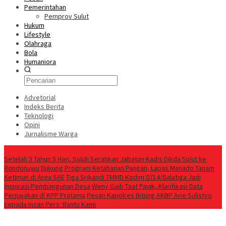
Pemerintahan
Pemprov Sulut
Hukum
Lifestyle
Olahraga
Bola
Humaniora
Advetorial
Indeks Berita
Teknologi
Opini
Jurnalisme Warga
Berita Terkini
Setelah 3 Tahun 5 Hari, Suluh Serahkan Jabatan Kadis Dikda Sulut ke
Rondonuwu
Dukung Program Ketahanan Pangan, Lapas Manado Tanam
Ketimun di Area SAE
Tiga Srikandi TMMD Kodim 0714/Salatiga Jadi
Inspirasi Pembangunan Desa
Weny Gaib Taat Pajak, Klarifikasi Data
Perpajakan di KPP Pratama
Pesan Kapolres Bitung AKBP Arie Sulistyo
kepada Insan Pers: Bantu Kami