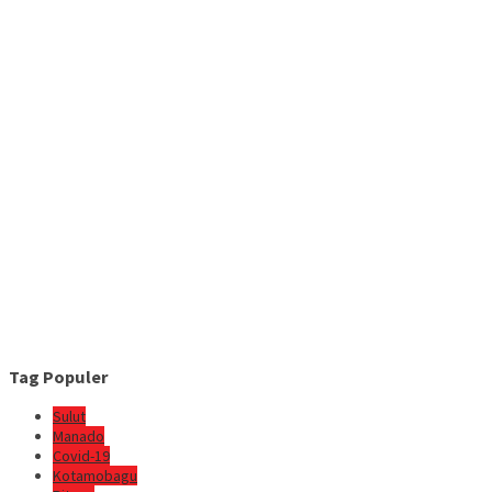
Tag Populer
Sulut
Manado
Covid-19
Kotamobagu