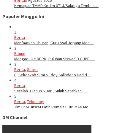
Berita
8 Agustus 2026
Kemajuan TMMD Kodim 0714/Salatiga Tembus…
Populer Minggu Ini
1
Berita
Manfaatkan Liburan, Guru Asal Jepang Men…
2
Bitung
Mengadu ke DPRD, Puluhan Siswa SD GUPPI …
3
Berita
,
Sitaro
Pj Sekdakab Sitaro Eddy Salindeho Hadiri…
4
Berita
Setelah 3 Tahun 5 Hari, Suluh Serahkan J…
5
Berita
,
Teknologi
Tim FKM Unsrat Latih Remaja Putri MAN Mo…
DM Channel