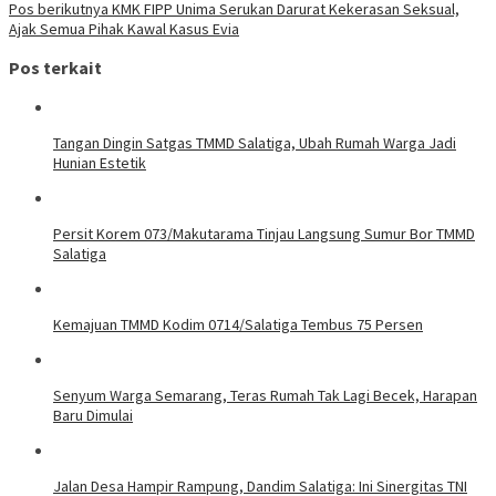
Pos berikutnya
KMK FIPP Unima Serukan Darurat Kekerasan Seksual,
Ajak Semua Pihak Kawal Kasus Evia
Pos terkait
Tangan Dingin Satgas TMMD Salatiga, Ubah Rumah Warga Jadi
Hunian Estetik
Persit Korem 073/Makutarama Tinjau Langsung Sumur Bor TMMD
Salatiga
Kemajuan TMMD Kodim 0714/Salatiga Tembus 75 Persen
Senyum Warga Semarang, Teras Rumah Tak Lagi Becek, Harapan
Baru Dimulai
Jalan Desa Hampir Rampung, Dandim Salatiga: Ini Sinergitas TNI