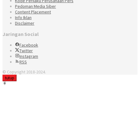
Kode Perilaku Perusahaan Pers
Pedoman Media Siber
Content Placement
Info Iklan
Disclaimer
Jaringan Social
Facebook
Twitter
Instagram
RSS
© Copyright 2018-2024.
tutup