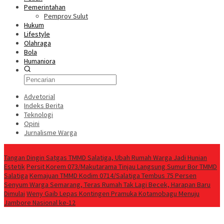
Pemerintahan
Pemprov Sulut
Hukum
Lifestyle
Olahraga
Bola
Humaniora
Advetorial
Indeks Berita
Teknologi
Opini
Jurnalisme Warga
Berita Terkini
Tangan Dingin Satgas TMMD Salatiga, Ubah Rumah Warga Jadi Hunian
Estetik
Persit Korem 073/Makutarama Tinjau Langsung Sumur Bor TMMD
Salatiga
Kemajuan TMMD Kodim 0714/Salatiga Tembus 75 Persen
Senyum Warga Semarang, Teras Rumah Tak Lagi Becek, Harapan Baru
Dimulai
Weny Gaib Lepas Kontingen Pramuka Kotamobagu Menuju
Jambore Nasional ke-12