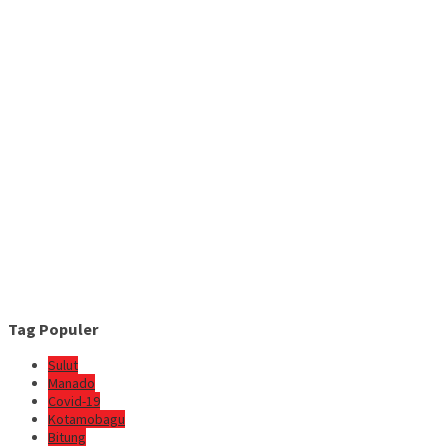
Tag Populer
Sulut
Manado
Covid-19
Kotamobagu
Bitung