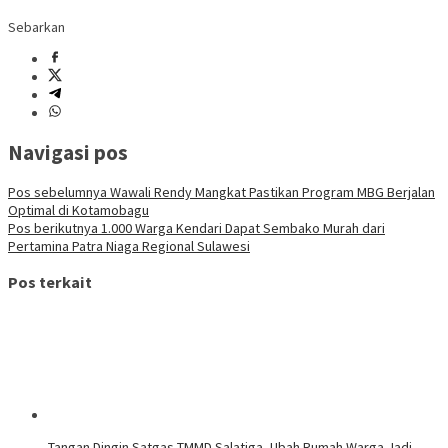
Sebarkan
Navigasi pos
Pos sebelumnya
Wawali Rendy Mangkat Pastikan Program MBG Berjalan
Optimal di Kotamobagu
Pos berikutnya
1.000 Warga Kendari Dapat Sembako Murah dari
Pertamina Patra Niaga Regional Sulawesi
Pos terkait
Tangan Dingin Satgas TMMD Salatiga, Ubah Rumah Warga Jadi