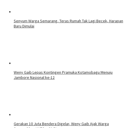
Senyum Warga Semarang, Teras Rumah Tak Lagi Becek, Harapan
Baru Dimulai
Weny Gaib Lepas Kontingen Pramuka Kotamobagu Menuju
Jambore Nasional ke-12
Gerakan 10 Juta Bendera Digelar, Weny Gaib Ajak Warga