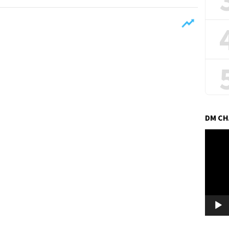
DM C
Pemuta
Video