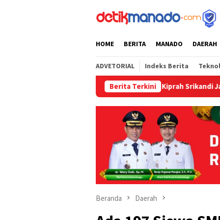
Loncat
tutup
ke
konten
HOME
BERITA
MANADO
DAERAH
ADVETORIAL
Indeks Berita
Tekno
Rendy Mangkat Dukung Kiprah Srikandi Jaga Desa, Doron
Berita Terkini
Beranda
Daerah