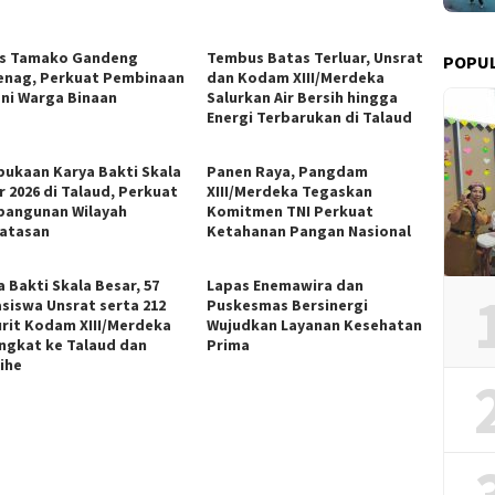
s Tamako Gandeng
Tembus Batas Terluar, Unsrat
POPUL
nag, Perkuat Pembinaan
dan Kodam XIII/Merdeka
ni Warga Binaan
Salurkan Air Bersih hingga
Energi Terbarukan di Talaud
ukaan Karya Bakti Skala
Panen Raya, Pangdam
r 2026 di Talaud, Perkuat
XIII/Merdeka Tegaskan
angunan Wilayah
Komitmen TNI Perkuat
atasan
Ketahanan Pangan Nasional
 Bakti Skala Besar, 57
Lapas Enemawira dan
siswa Unsrat serta 212
Puskesmas Bersinergi
urit Kodam XIII/Merdeka
Wujudkan Layanan Kesehatan
ngkat ke Talaud dan
Prima
ihe