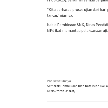
(17/3/2023). Sejauh ini semua berjala
“Kita berharap proses ujian dari hari
lancar,” ujarnya.
Kabid Pembinaan SMK, Dinas Pendidi
MPd ikut memantau pelaksanaan ujian
Navigasi
Pos sebelumnya
Semarak Pembukaan Dies Natalis Ke-64 Fa
pos
Kedokteran Unsrat/