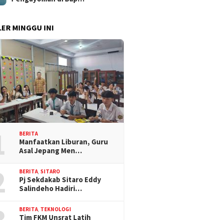
ER MINGGU INI
1
BERITA
Manfaatkan Liburan, Guru
Asal Jepang Men…
2
BERITA
,
SITARO
Pj Sekdakab Sitaro Eddy
Salindeho Hadiri…
3
BERITA
,
TEKNOLOGI
Tim FKM Unsrat Latih