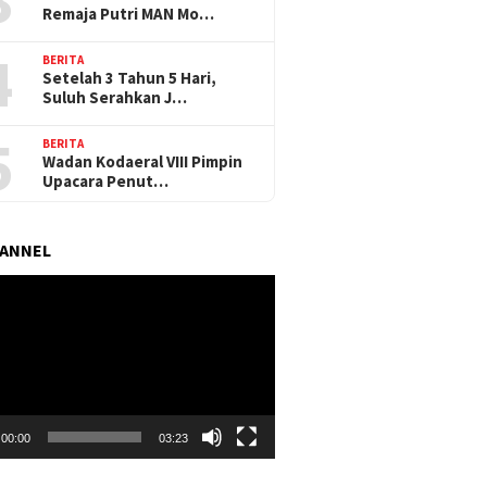
Remaja Putri MAN Mo…
4
BERITA
Setelah 3 Tahun 5 Hari,
Suluh Serahkan J…
5
BERITA
Wadan Kodaeral VIII Pimpin
Upacara Penut…
HANNEL
r
00:00
03:23