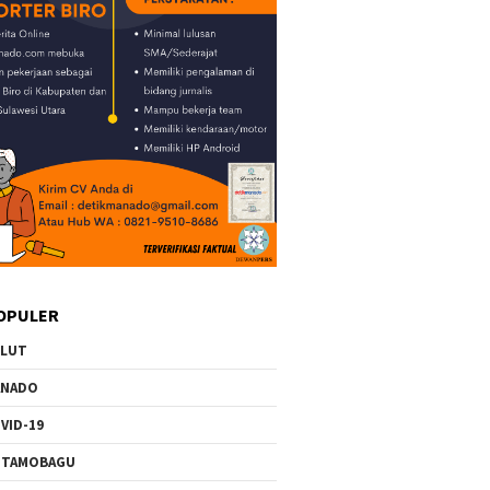
OPULER
ULUT
ANADO
VID-19
OTAMOBAGU