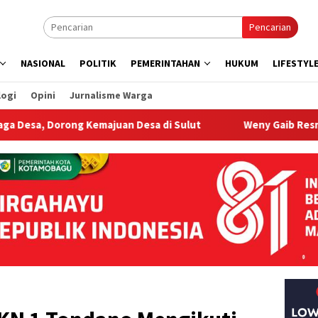
Pencarian
NASIONAL
POLITIK
PEMERINTAHAN
HUKUM
LIFESTYL
logi
Opini
Jurnalisme Warga
g Kemajuan Desa di Sulut
Weny Gaib Resmikan Sipatuo Jr