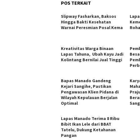
POS TERKAIT
Slipway Fasharkan, Baksos
Lapa
Hingga Bakti Kesehatan
Keme
Warnai Peresmian Posal Kema
Roha
Kreativitas Warga Binaan
Pemb
Lapas Tahuna, Ubah Kayu Jadi
Besa
Kolintang Bernilai Jual Tinggi
Pemb
Perb
Bapas Manado Gandeng
Karya
Kejari Sangihe, Pastikan
Maha
Pengawasan Klien Pidana di
Praj
Wilayah Kepulauan Berjalan
Bera
Optimal
Sang
Lapas Manado Terima 8 Ribu
Bibit Ikan Lele dari BBAT
Tatelu, Dukung Ketahanan
Pangan