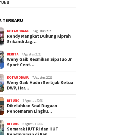
TUNG
A TERBARU
KOTAMOBAGU
7 Agustus 2026
Rendy Mangkat Dukung Kiprah
Srikandi Jag…
BERITA
7 Agustus 2026
Weny Gaib Resmikan Sipatuo Jr
Sport Cent…
KOTAMOBAGU
7 Agustus 2026
Weny Gaib Hadiri Sertijab Ketua
DWP, Har…
BITUNG
7 Agustus 2026
Dikeluhkan Soal Dugaan
Pencemaran Lingku…
BITUNG
6 Agustus 2026
Semarak HUT RI dan HUT
Pengayoman di Bap…