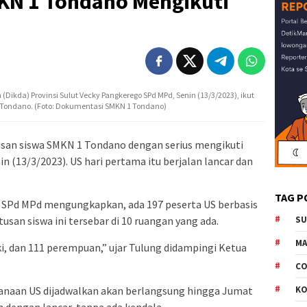
KN 1 Tondano Mengikuti
ikda) Provinsi Sulut Vecky Pangkerego SPd MPd, Senin (13/3/2023), ikut
 Tondano. (Foto: Dokumentasi SMKN 1 Tondano)
san siswa SMKN 1 Tondano dengan serius mengikuti
in (13/3/2023). US hari pertama itu berjalan lancar dan
TAG P
 SPd MPd mengungkapkan, ada 197 peserta US berbasis
tusan siswa ini tersebar di 10 ruangan yang ada.
S
M
aki, dan 111 perempuan,” ujar Tulung didampingi Ketua
CO
naan US dijadwalkan akan berlangsung hingga Jumat
K