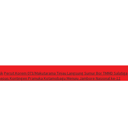
ik
Persit Korem 073/Makutarama Tinjau Langsung Sumur Bor TMMD Salatiga
Lepas Kontingen Pramuka Kotamobagu Menuju Jambore Nasional ke-12