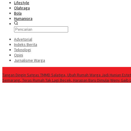
Lifestyle
Olahraga
Bola
Humaniora
Advetorial
Indeks Berita
Teknologi
Opini
Jurnalisme Warga
Berita Terkini
Tangan Dingin Satgas TMMD Salatiga, Ubah Rumah Warga Jadi Hunian Estet
Semarang, Teras Rumah Tak Lagi Becek, Harapan Baru Dimulai
Weny Gaib 