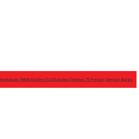
Kemajuan TMMD Kodim 0714/Salatiga Tembus 75 Persen
Senyum Warga