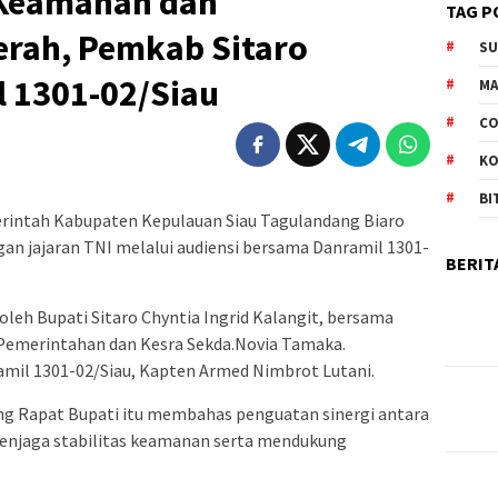
 Keamanan dan
TAG P
rah, Pemkab Sitaro
S
 1301-02/Siau
M
CO
K
BI
intah Kabupaten Kepulauan Siau Tagulandang Biaro
an jajaran TNI melalui audiensi bersama Danramil 1301-
BERIT
oleh Bupati Sitaro Chyntia Ingrid Kalangit, bersama
Pemerintahan dan Kesra Sekda.Novia Tamaka.
amil 1301-02/Siau, Kapten Armed Nimbrot Lutani.
g Rapat Bupati itu membahas penguatan sinergi antara
enjaga stabilitas keamanan serta mendukung