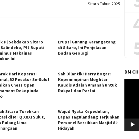
Sitaro Tahun 2025
ik Pj Sekdakab Sitaro
Erupsi Gunung Karangetang
 Salindeho, Plt Bupati
di Sitaro, Ini Penjelasan
nimus Makainas
Badan Geologi
nkan Ini
DM C
rak Hari Koperasi
Sah Dilantik! Herry Bogar:
onal, 52 Pecatur Se-Sulut
Kepemimpinan Moghtar
Pemuta
ikan Chess Open
Kaudis Adalah Amanah untuk
Video
nament Dekopinda
Rakyat dan Partai
ro
lah Sitaro Torehkan
Wujud Nyata Kepedulian,
tasi di MTQ XXXI Sulut,
Lapas Tagulandang Terjunkan
 Pulang Lima
Personel Bersihkan Masjid Al-
hargaan
Hidayah