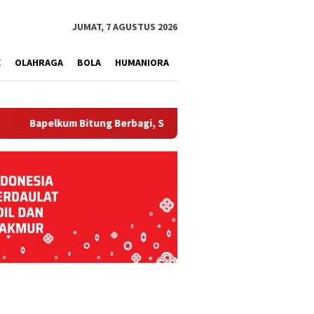
tutup
JUMAT, 7 AGUSTUS 2026
E
OLAHRAGA
BOLA
HUMANIORA
lkum Bitung Berbagi, Semarak HUT ke-81 RI dan Hari Pengayoman