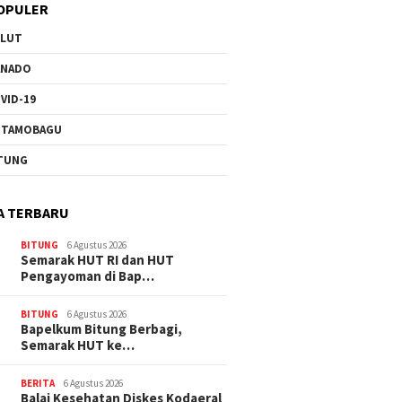
OPULER
ULUT
ANADO
VID-19
OTAMOBAGU
TUNG
A TERBARU
BITUNG
6 Agustus 2026
Semarak HUT RI dan HUT
Pengayoman di Bap…
BITUNG
6 Agustus 2026
‎Bapelkum Bitung Berbagi,
Semarak HUT ke…
BERITA
6 Agustus 2026
Balai Kesehatan Diskes Kodaeral