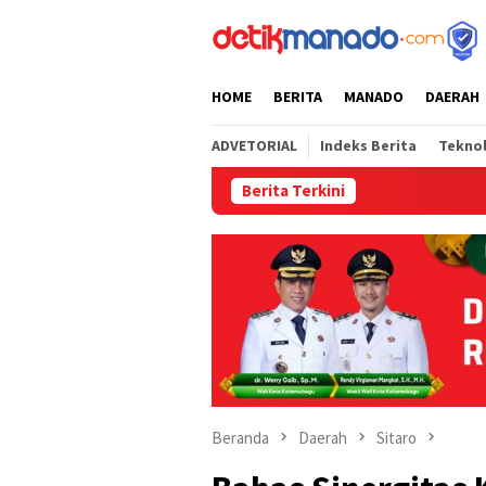
Loncat
tutup
ke
konten
HOME
BERITA
MANADO
DAERAH
ADVETORIAL
Indeks Berita
Tekno
Berita Terkini
Semarak
Beranda
Daerah
Sitaro