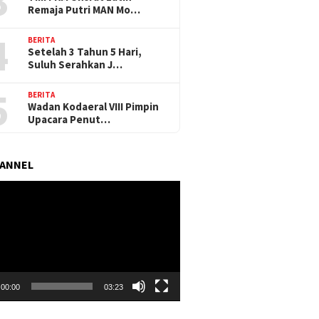
3
Remaja Putri MAN Mo…
4
BERITA
Setelah 3 Tahun 5 Hari,
Suluh Serahkan J…
5
BERITA
Wadan Kodaeral VIII Pimpin
Upacara Penut…
HANNEL
r
00:00
03:23