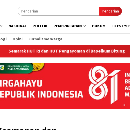
Pencarian
NASIONAL
POLITIK
PEMERINTAHAN
HUKUM
LIFESTYL
logi
Opini
Jurnalisme Warga
 HUT RI dan HUT Pengayoman di Bapelkum Bitung
‎Bape