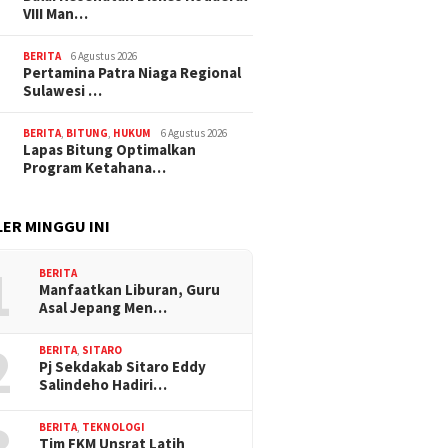
VIII Man…
BERITA
6 Agustus 2026
Pertamina Patra Niaga Regional
Sulawesi …
BERITA
,
BITUNG
,
HUKUM
6 Agustus 2026
Lapas Bitung Optimalkan
Program Ketahana…
ER MINGGU INI
1
BERITA
Manfaatkan Liburan, Guru
Asal Jepang Men…
2
BERITA
,
SITARO
Pj Sekdakab Sitaro Eddy
Salindeho Hadiri…
BERITA
,
TEKNOLOGI
Tim FKM Unsrat Latih