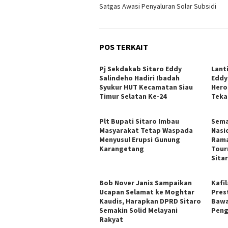
pos
Satgas Awasi Penyaluran Solar Subsidi
POS TERKAIT
Pj Sekdakab Sitaro Eddy
Lant
Salindeho Hadiri Ibadah
Eddy
Syukur HUT Kecamatan Siau
Hero
Timur Selatan Ke-24
Teka
Plt Bupati Sitaro Imbau
Sema
Masyarakat Tetap Waspada
Nasi
Menyusul Erupsi Gunung
Rama
Karangetang
Tour
Sita
Bob Nover Janis Sampaikan
Kafi
Ucapan Selamat ke Moghtar
Pres
Kaudis, Harapkan DPRD Sitaro
Bawa
Semakin Solid Melayani
Peng
Rakyat