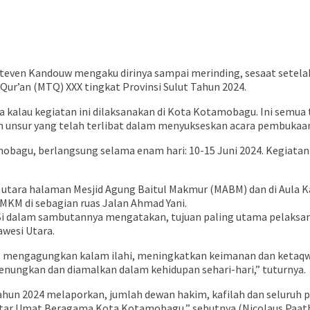
ven Kandouw mengaku dirinya sampai merinding, sesaat setelah 
ur’an (MTQ) XXX tingkat Provinsi Sulut Tahun 2024.
 kalau kegiatan ini dilaksanakan di Kota Kotamobagu. Ini semua t
ruh unsur yang telah terlibat dalam menyukseskan acara pembukaan
obagu, berlangsung selama enam hari: 10-15 Juni 2024. Kegiatan i
isi utara halaman Mesjid Agung Baitul Makmur (MABM) dan di Aula
KM di sebagian ruas Jalan Ahmad Yani.
i MSi dalam sambutannya mengatakan, tujuan paling utama pelaks
wesi Utara.
lam, mengagungkan kalam ilahi, meningkatkan keimanan dan ketaqw
irenungkan dan diamalkan dalam kehidupan sehari-hari,” tuturnya.
hun 2024 melaporkan, jumlah dewan hakim, kafilah dan seluruh 
Antar Umat Beragama Kota Kotamobagu,” sebutnya.(Nicolaus Paat