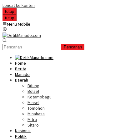
Loncat ke konten
tutup
tutup
Menu Mobile
Pencarian
Home
Berita
Manado
Daerah
Bitung
Bolsel
Kotamobagu
Minsel
Tomohon
Minahasa
Mitra
Sitaro
Nasional
Politik