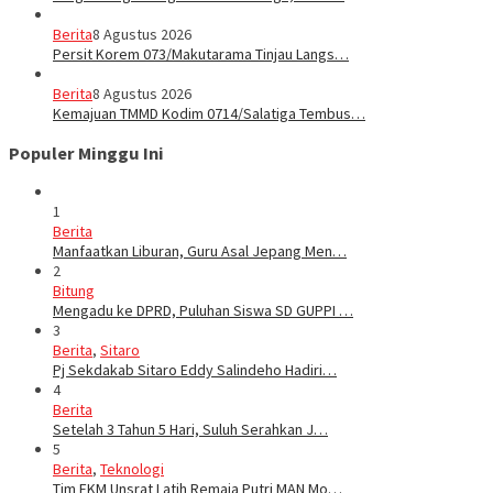
Berita
8 Agustus 2026
Persit Korem 073/Makutarama Tinjau Langs…
Berita
8 Agustus 2026
Kemajuan TMMD Kodim 0714/Salatiga Tembus…
Populer Minggu Ini
1
Berita
Manfaatkan Liburan, Guru Asal Jepang Men…
2
Bitung
Mengadu ke DPRD, Puluhan Siswa SD GUPPI …
3
Berita
,
Sitaro
Pj Sekdakab Sitaro Eddy Salindeho Hadiri…
4
Berita
Setelah 3 Tahun 5 Hari, Suluh Serahkan J…
5
Berita
,
Teknologi
Tim FKM Unsrat Latih Remaja Putri MAN Mo…