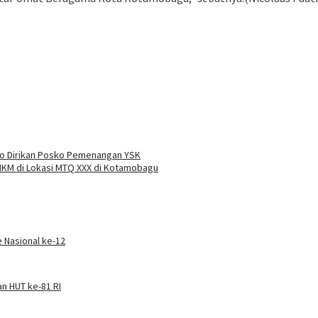
to Dirikan Posko Pemenangan YSK
MKM di Lokasi MTQ XXX di Kotamobagu
Nasional ke-12
n HUT ke-81 RI