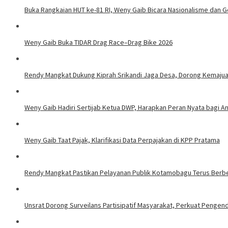
Buka Rangkaian HUT ke-81 RI, Weny Gaib Bicara Nasionalisme dan
Weny Gaib Buka TIDAR Drag Race–Drag Bike 2026
Rendy Mangkat Dukung Kiprah Srikandi Jaga Desa, Dorong Kemajuan
Weny Gaib Hadiri Sertijab Ketua DWP, Harapkan Peran Nyata bagi 
Weny Gaib Taat Pajak, Klarifikasi Data Perpajakan di KPP Pratama
Rendy Mangkat Pastikan Pelayanan Publik Kotamobagu Terus Ber
Unsrat Dorong Surveilans Partisipatif Masyarakat, Perkuat Pengen