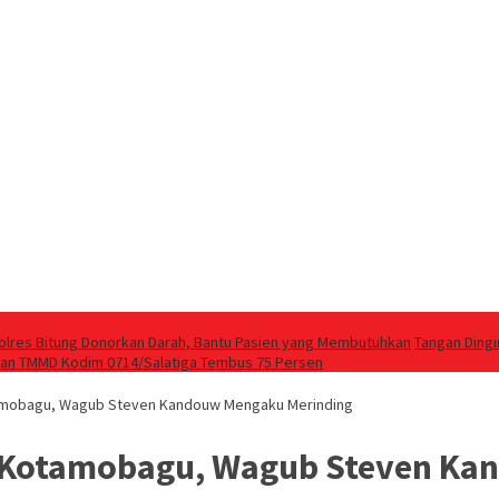
olres Bitung Donorkan Darah, Bantu Pasien yang Membutuhkan
Tangan Dingi
an TMMD Kodim 0714/Salatiga Tembus 75 Persen
otamobagu, Wagub Steven Kandouw Mengaku Merinding
i Kotamobagu, Wagub Steven K