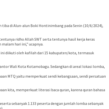
tiba di Alun-alun Boki Hontinimbang pada Senin (10/6/2024),
entunya ridho Allah SWT serta tentunya hasil kerja keras
 malam hari ini,” ucapnya.
ni diikuti oleh kafilah dari 15 kabupaten/kota, termasuk
 Kantor Wali Kota Kotamobagu. Sedangkan di areal lokasi lomba,
anaan MTQ yaitu memperkuat sendi kebangsaan, sendi persatuan
aan kita, memperkuat literasi baca quran, karena quran bahasa
peserta sebanyak 1.133 peserta dengan jumlah lomba sebanyak
h)