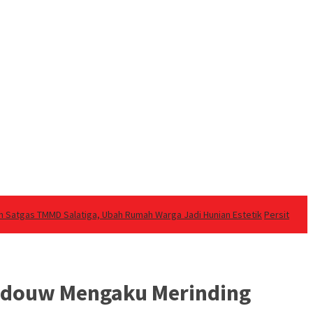
n Satgas TMMD Salatiga, Ubah Rumah Warga Jadi Hunian Estetik
Persit
andouw Mengaku Merinding