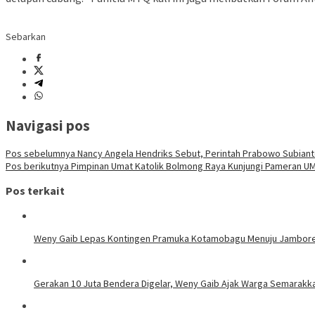
Sebarkan
Navigasi pos
Pos sebelumnya
Nancy Angela Hendriks Sebut, Perintah Prabowo Subian
Pos berikutnya
Pimpinan Umat Katolik Bolmong Raya Kunjungi Pameran U
Pos terkait
Weny Gaib Lepas Kontingen Pramuka Kotamobagu Menuju Jambore 
Gerakan 10 Juta Bendera Digelar, Weny Gaib Ajak Warga Semarakka