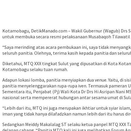
Kotamobagu, DetikManado.com – Wakil Gubernur (Wagub) Drs Ste
untuk membuka secara resmi pelaksanaan Musabaqoh Tilawatil Q
“Saya merinding atas acara pembukaan ini, saya tidak menyangka
seluruh panitia. Olehnya, terima kasih kepada panitia dan selu
Diketahui, MTQ XXX tingkat Sulut yang dipusatkan di Kota Kotam
Kotamobagu selaku tuan rumah.
Adapun lokasi lomba, panitia menyiapkan dua venue. Yaitu, di s
panitia menyelenggarakan rupa-rupa iven. Termasuk pameran UM
Sementara itu, Penjabat (Pj) Wali Kota Dr Drs Hi Asripan Nan
nasional serta mempererat hubungan antar sesama umat di Sula
“Lebih dari itu, MTQ ini juga merupakan ikhtiar untuk syiar is
iman yang tidak hanya dilafadzkan namun lebih dari itu harus d
Sedangkan Meiddy Makalalag ST selaku ketua panpel MTQ XXX Ta
delapan cabang. “Panitia MTQ kali ini juga melibatkan Forum 