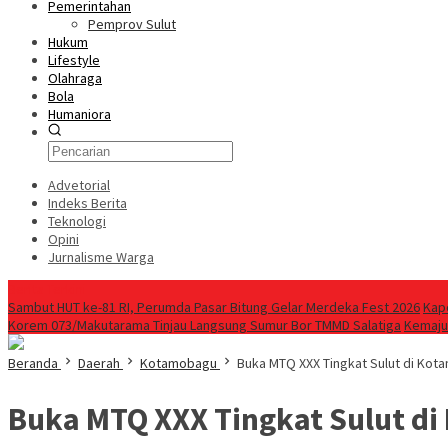
Pemerintahan
Pemprov Sulut
Hukum
Lifestyle
Olahraga
Bola
Humaniora
Advetorial
Indeks Berita
Teknologi
Opini
Jurnalisme Warga
Berita Terkini
Sambut HUT ke-81 RI, Perumda Pasar Bitung Gelar Merdeka Fest 2026
Kap
Korem 073/Makutarama Tinjau Langsung Sumur Bor TMMD Salatiga
Kemaju
Beranda
Daerah
Kotamobagu
Buka MTQ XXX Tingkat Sulut di K
Buka MTQ XXX Tingkat Sulut d