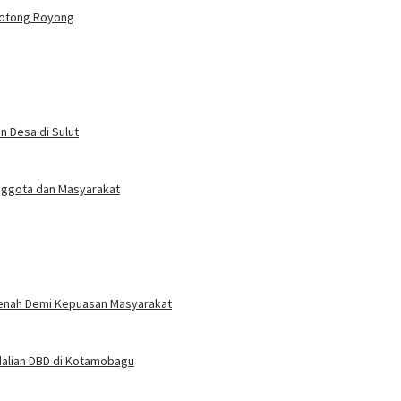
 Gotong Royong
 Desa di Sulut
Anggota dan Masyarakat
benah Demi Kepuasan Masyarakat
dalian DBD di Kotamobagu