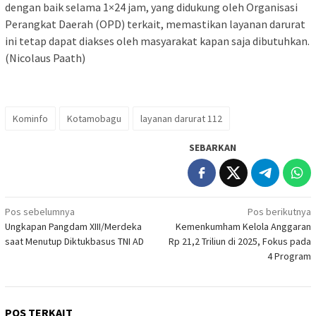
dengan baik selama 1×24 jam, yang didukung oleh Organisasi
Perangkat Daerah (OPD) terkait, memastikan layanan darurat
ini tetap dapat diakses oleh masyarakat kapan saja dibutuhkan.
(Nicolaus Paath)
Kominfo
Kotamobagu
layanan darurat 112
SEBARKAN
Navigasi
Pos sebelumnya
Pos berikutnya
Ungkapan Pangdam XIII/Merdeka
Kemenkumham Kelola Anggaran
pos
saat Menutup Diktukbasus TNI AD
Rp 21,2 Triliun di 2025, Fokus pada
4 Program
POS TERKAIT