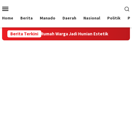
Loncat
Menu
ke
Mobile
konten
Home
Berita
Manado
Daerah
Nasional
Politik
P
tiga, Ubah Rumah Warga Jadi Hunian Estetik
Berita Terkini
Persit Kor