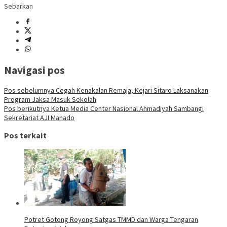
Sebarkan
Navigasi pos
Pos sebelumnya
Cegah Kenakalan Remaja, Kejari Sitaro Laksanakan
Program Jaksa Masuk Sekolah
Pos berikutnya
Ketua Media Center Nasional Ahmadiyah Sambangi
Sekretariat AJI Manado
Pos terkait
Potret Gotong Royong Satgas TMMD dan Warga Tengaran