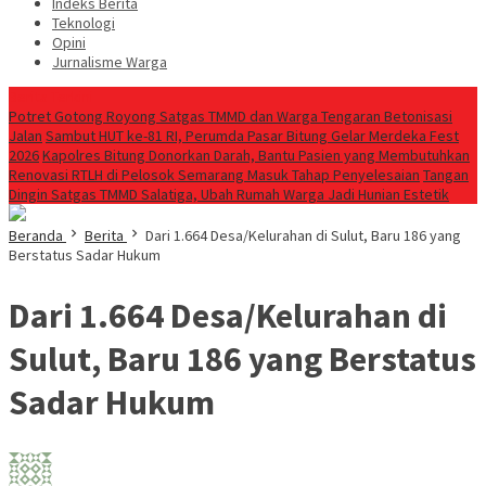
Indeks Berita
Teknologi
Opini
Jurnalisme Warga
Berita Terkini
Potret Gotong Royong Satgas TMMD dan Warga Tengaran Betonisasi
Jalan
Sambut HUT ke-81 RI, Perumda Pasar Bitung Gelar Merdeka Fest
2026
Kapolres Bitung Donorkan Darah, Bantu Pasien yang Membutuhkan
Renovasi RTLH di Pelosok Semarang Masuk Tahap Penyelesaian
Tangan
Dingin Satgas TMMD Salatiga, Ubah Rumah Warga Jadi Hunian Estetik
Beranda
Berita
Dari 1.664 Desa/Kelurahan di Sulut, Baru 186 yang
Berstatus Sadar Hukum
Dari 1.664 Desa/Kelurahan di
Sulut, Baru 186 yang Berstatus
Sadar Hukum