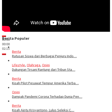
Berita Populer
00:00
00:00
02:15
Berita
Ratusan Siswa dari Berbagai Penjuru Indo…
Lifestyle
,
Olahraga
,
Opini
Dukungan Tirsani Rantung dari Tribun Sta…
Berita
Kisah Pilot Pesawat Tempur Amerika Terba…
Opini
Dampak Pandemi Corona Terhadap Dunia Pen…
Berita
Kisah Aiptu Krisyantono, Lulus Seleksi C…