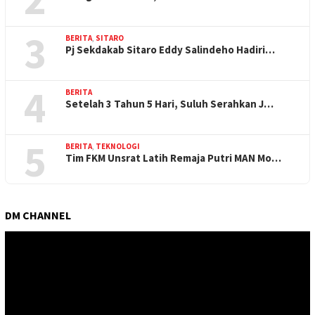
3
BERITA
,
SITARO
Pj Sekdakab Sitaro Eddy Salindeho Hadiri…
4
BERITA
Setelah 3 Tahun 5 Hari, Suluh Serahkan J…
5
BERITA
,
TEKNOLOGI
Tim FKM Unsrat Latih Remaja Putri MAN Mo…
DM CHANNEL
Pemutar
Video