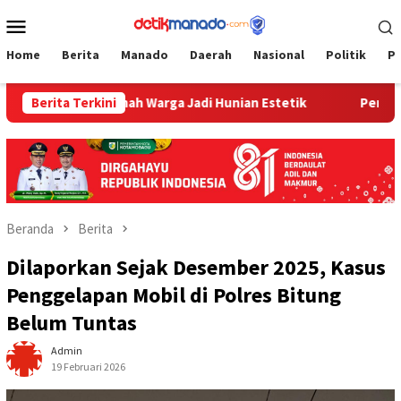
Loncat
Menu
ke
Mobile
konten
Home
Berita
Manado
Daerah
Nasional
Politik
P
, Ubah Rumah Warga Jadi Hunian Estetik
Berita Terkini
Persit Korem 07
Beranda
Berita
Dilaporkan Sejak Desember 2025, Kasus
Penggelapan Mobil di Polres Bitung
Belum Tuntas
Admin
19 Februari 2026