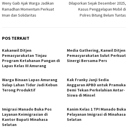
Weny Gaib Ajak Warga Jadikan
Dilaporkan Sejak Desember 2025,
pos
Ramadhan Momentum Perkuat
Kasus Penggelapan Mobil di
Iman dan Solidaritas
Polres Bitung Belum Tuntas
POS TERKAIT
Kakanwil Ditjen
Media Gathering, Kanwil Ditjen
Pemasyarakatan Tinjau
Pemasyarakatan Sulut Perkuat
Program Ketahanan Pangan di
Sinergi Bersama Pers
Lapas Kelas III Amurang
Warga Binaan Lapas Amurang
Kak Franky Janji Sedia
Sulap Lahan Tidur Jadi Kebun
Anggaran APBD untuk Pramuka
Terong Produktif
Demi Tekan Perkelahian Antar-
Siswa di Minsel
Imigrasi Manado Buka Pos
Kanim Kelas 1 TPI Manado Buka
Layanan Keimigrasian di
Pelayanan Imigrasi di Minahasa
Kantor Bupati Minahasa
Selatan
Selatan