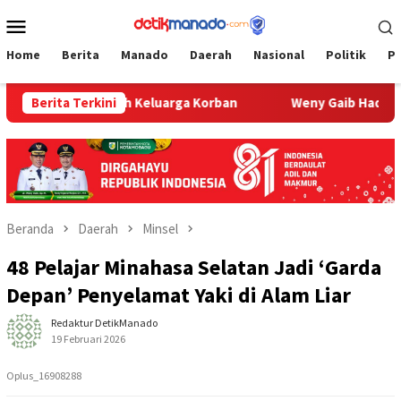
Loncat
Menu
ke
Mobile
konten
Home
Berita
Manado
Daerah
Nasional
Politik
P
ambangi Rumah Keluarga Korban
Berita Terkini
Weny Gaib Hadiri Pemak
Beranda
Daerah
Minsel
48 Pelajar Minahasa Selatan Jadi ‘Garda
Depan’ Penyelamat Yaki di Alam Liar
Redaktur DetikManado
19 Februari 2026
Oplus_16908288