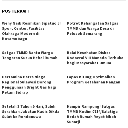
POS TERKAIT
Weny Gaib Resmikan Sipatuo Jr
Potret Kehangatan Satgas
Sport Center, Fasilitas
TMMD dan Warga Desa di
Olahraga Modern di
Pelosok Semarang
Kotamobagu
Satgas TMMD Bantu Warga
Balai Kesehatan Diskes
Tengaran Susun Hebel Rumah
Kodaeral VIII Manado Terbuka
bagi Masyarakat Umum
Pertamina Patra Niaga
Lapas Bitung Optimalkan
Regional Sulawesi Dorong
Program Ketahanan Pangan
Penggunaan Bright Gas bagi
Petani Sidrap
Setelah 3 Tahun 5 Hari, Suluh
Hampir Rampung! Satgas
Serahkan Jabatan Kadis Dikda
TMMD Kodim 0714/Salatiga
Sulut ke Rondonuwu
Bedah Rumah Reyot Mbah
Sunarji