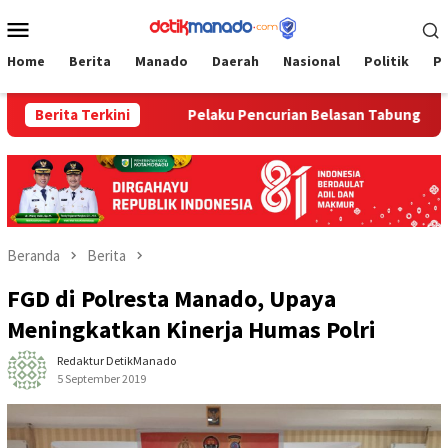
Loncat
Menu
ke
Mobile
konten
Home
Berita
Manado
Daerah
Nasional
Politik
P
no Timur
Berita Terkini
Pelaku Pencurian Belasan Tabung Gas dan Kursi
Beranda
Berita
FGD di Polresta Manado, Upaya
Meningkatkan Kinerja Humas Polri
Redaktur DetikManado
5 September 2019