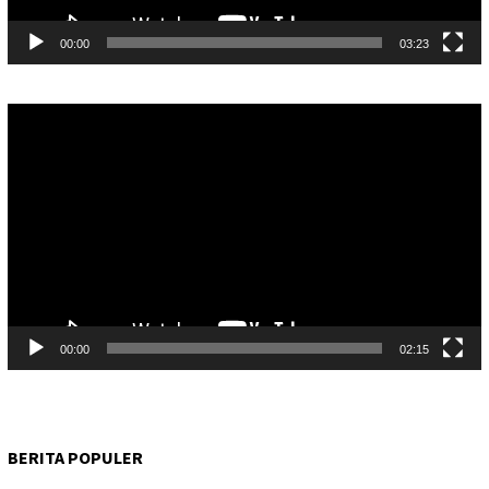
00:00
03:23
Pemutar
Video
00:00
02:15
BERITA POPULER