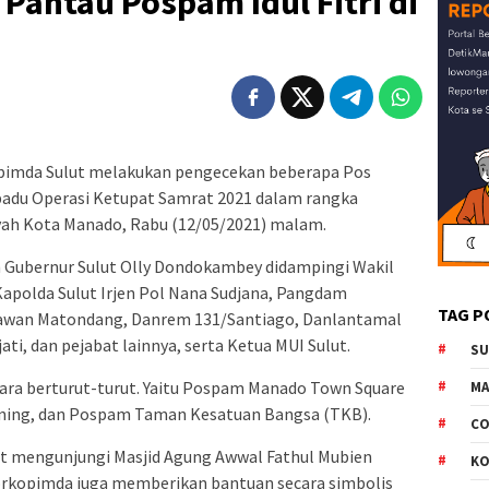
Pantau Pospam Idul Fitri di
pimda Sulut melakukan pengecekan beberapa Pos
du Operasi Ketupat Samrat 2021 dalam rangka
ayah Kota Manado, Rabu (12/05/2021) malam.
 Gubernur Sulut Olly Dondokambey didampingi Wakil
polda Sulut Irjen Pol Nana Sudjana, Pangdam
TAG P
nawan Matondang, Danrem 131/Santiago, Danlantamal
ti, dan pejabat lainnya, serta Ketua MUI Sulut.
S
cara berturut-turut. Yaitu Pospam Manado Town Square
M
ning, dan Pospam Taman Kesatuan Bangsa (TKB).
CO
 mengunjungi Masjid Agung Awwal Fathul Mubien
K
Forkopimda juga memberikan bantuan secara simbolis