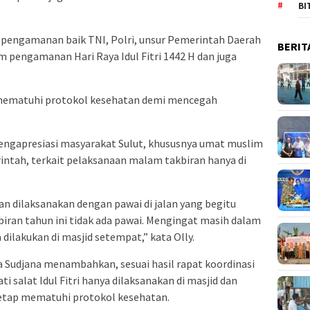
BI
l pengamanan baik TNI, Polri, unsur Pemerintah Daerah
BERIT
 pengamanan Hari Raya Idul Fitri 1442 H dan juga
 mematuhi protokol kesehatan demi mencegah
engapresiasi masyarakat Sulut, khususnya umat muslim
ntah, terkait pelaksanaan malam takbiran hanya di
an dilaksanakan dengan pawai di jalan yang begitu
kbiran tahun ini tidak ada pawai. Mengingat masih dalam
dilakukan di masjid setempat,” kata Olly.
a Sudjana menambahkan, sesuai hasil rapat koordinasi
i salat Idul Fitri hanya dilaksanakan di masjid dan
tetap mematuhi protokol kesehatan.