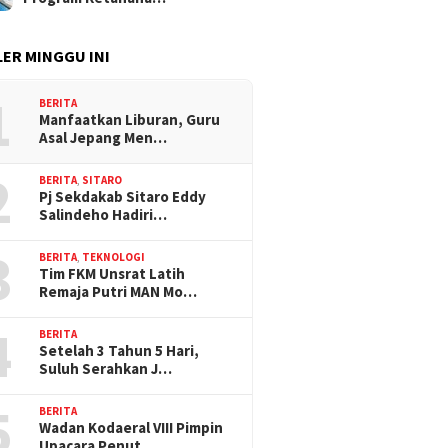
ER MINGGU INI
1
BERITA
Manfaatkan Liburan, Guru
Asal Jepang Men…
2
BERITA
,
SITARO
Pj Sekdakab Sitaro Eddy
Salindeho Hadiri…
3
BERITA
,
TEKNOLOGI
Tim FKM Unsrat Latih
Remaja Putri MAN Mo…
4
BERITA
Setelah 3 Tahun 5 Hari,
Suluh Serahkan J…
5
BERITA
Wadan Kodaeral VIII Pimpin
Upacara Penut…