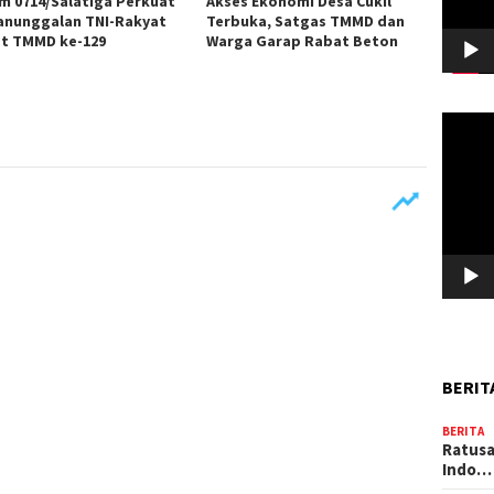
m 0714/Salatiga Perkuat
Akses Ekonomi Desa Cukil
nunggalan TNI-Rakyat
Terbuka, Satgas TMMD dan
t TMMD ke-129
Warga Garap Rabat Beton
Pemuta
Video
BERIT
BERITA
Ratusa
Indo…