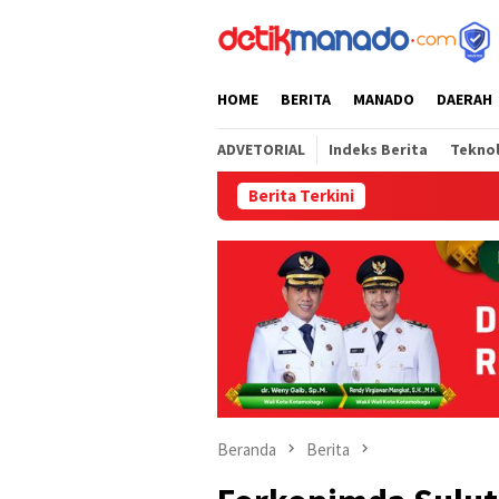
Loncat
tutup
ke
konten
HOME
BERITA
MANADO
DAERAH
ADVETORIAL
Indeks Berita
Tekno
Berita Terkini
Semarak HUT
Beranda
Berita