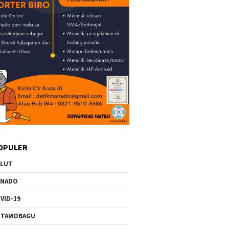
OPULER
ULUT
ANADO
VID-19
OTAMOBAGU