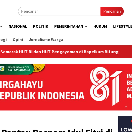
Pencarian
NASIONAL
POLITIK
PEMERINTAHAN
HUKUM
LIFESTYL
logi
Opini
Jurnalisme Warga
 RI dan HUT Pengayoman di Bapelkum Bitung
‎Bapelkum