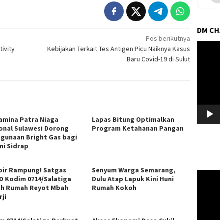
DM C
Pos berikutnya
Pemuta
ivity
Kebijakan Terkait Tes Antigen Picu Naiknya Kasus
Video
Baru Covid-19 di Sulut
amina Patra Niaga
Lapas Bitung Optimalkan
onal Sulawesi Dorong
Program Ketahanan Pangan
gunaan Bright Gas bagi
ni Sidrap
ir Rampung! Satgas
Senyum Warga Semarang,
Pemuta
 Kodim 0714/Salatiga
Dulu Atap Lapuk Kini Huni
Video
h Rumah Reyot Mbah
Rumah Kokoh
ji