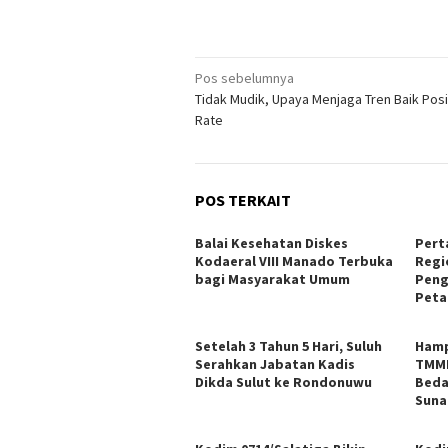
Navigasi
Pos sebelumnya
Tidak Mudik, Upaya Menjaga Tren Baik Posit
pos
Rate
POS TERKAIT
Balai Kesehatan Diskes
Pert
Kodaeral VIII Manado Terbuka
Regi
bagi Masyarakat Umum
Peng
Peta
Setelah 3 Tahun 5 Hari, Suluh
Hamp
Serahkan Jabatan Kadis
TMMD
Dikda Sulut ke Rondonuwu
Beda
Sunar