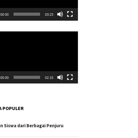
00:00
03:23
r
00:00
02:15
A POPULER
n Siswa dari Berbagai Penjuru