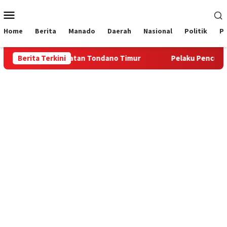
Loncat
Menu
ke
Mobile
konten
Home
Berita
Manado
Daerah
Nasional
Politik
P
intah Kecamatan Tondano Timur
Berita Terkini
Pelaku Pencurian Belasa