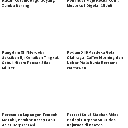
Rutan Kotamobagu Goyang
Honandar Maju Ketua KONI,
Zumba Bareng
Musorkot Digelar 15 Juli
Pangdam XIII/Merdeka
Kodam XIII/Merdeka Gelar
Saksikan Uji Kenaikan Tingkat
Olahraga, Coffee Morning dan
Sabuk Hitam Pencak Silat
Nobar Piala Dunia Bersama
Militer
Wartawan
Peresmian Lapangan Tembak
Percasi Sulut Siapkan Atlet
Motabi, Pemkot Harap Lahir
Hadapi Porprov Sulut dan
Atlet Berprestasi
Kejurnas di Banten