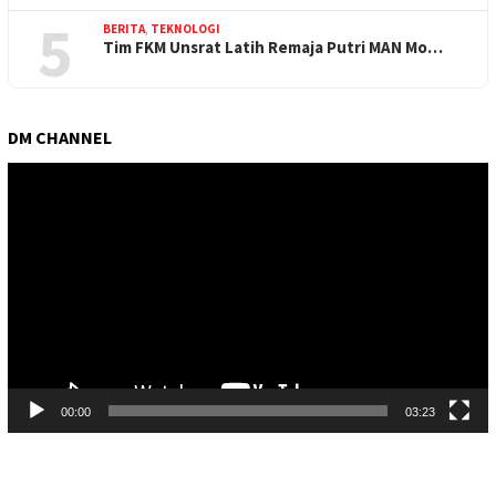
5
BERITA
,
TEKNOLOGI
Tim FKM Unsrat Latih Remaja Putri MAN Mo…
DM CHANNEL
Pemutar
Video
00:00
03:23