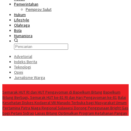
Pemerintahan
Pemprov Sulut
Hukum
Lifestyle
Olahraga
Bola
Humaniora
Advetorial
Indeks Berita
Teknologi
Opini
Jurnalisme Warga
Berita Terkini
Semarak HUT RI dan HUT Pengayoman di Bapelkum Bitung
‎Bapelkum
Bitung Berbagi, Semarak HUT ke-81 RI dan Hari Pengayoman ke-81
Balai
Kesehatan Diskes Kodaeral VIII Manado Terbuka bagi Masyarakat Umum
Pertamina Patra Niaga Regional Sulawesi Dorong Penggunaan Bright Gas
bagi Petani Sidrap
Lapas Bitung Optimalkan Program Ketahanan Pangan